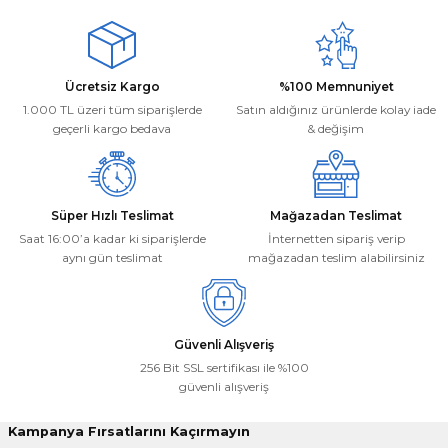
Ürün resmi kalitesiz, bozuk veya görüntülenemiyor.
Mehmet Kayış | 17/02/2026
Ürün açıklamasında eksik bilgiler bulunuyor.
Ürün bilgilerinde hatalar bulunuyor.
Deneyimini Paylaş
Ücretsiz Kargo
%100 Memnuniyet
Ürün fiyatı diğer sitelerden daha pahalı.
1.000 TL üzeri tüm siparişlerde
Satın aldığınız ürünlerde kolay iade
Bu ürüne benzer farklı alternatifler olmalı.
geçerli kargo bedava
& değişim
Süper Hızlı Teslimat
Mağazadan Teslimat
Saat 16:00’a kadar ki siparişlerde
İnternetten sipariş verip
aynı gün teslimat
mağazadan teslim alabilirsiniz
Gönder
Güvenli Alışveriş
256 Bit SSL sertifikası ile %100
güvenli alışveriş
Kampanya Fırsatlarını Kaçırmayın