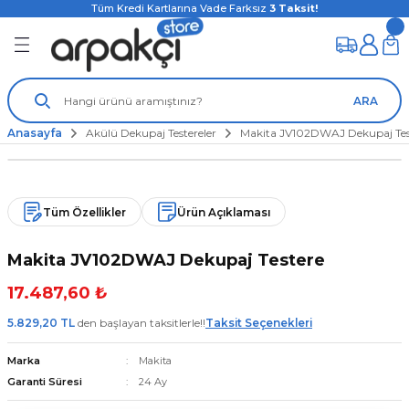
Tüm Kredi Kartlarına Vade Farksız
3
Taksit!
ARA
Anasayfa
Akülü Dekupaj Testereler
Makita JV102DWAJ Dekupaj Tes
Tüm Özellikler
Ürün Açıklaması
Makita JV102DWAJ Dekupaj Testere
17.487,60 ₺
5.829,20 TL
den başlayan taksitlerle!!
Taksit Seçenekleri
Marka
Makita
Garanti Süresi
24 Ay