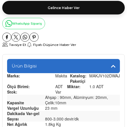
Gelince Haber Ver
WhatsApp Sipariş
Tavsiye Et
Fiyatı Düşünce Haber Ver
Ürün Bilgisi
Marka:
Makita
Katalog:
MAKJV102DWAJ
Paketiçi
Ölçü Birimi:
ADT
Miktar:
1.0 ADT
Stok:
Var
Ahşap : 90mm, Alüminyum: 20mm,
Kapasite
Çelik:10mm
Vargel Uzunluğu
23 mm
Dakikada Var-gel
Sayısı
800-3.000 devir/dk
Net Ağırlık
1.8kg Kg