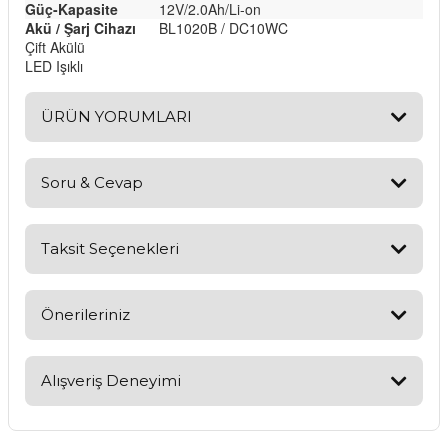
Güç-Kapasite
12V/2.0Ah/Li-on
Akü / Şarj Cihazı
BL1020B / DC10WC
Çift Akülü
LED Işıklı
ÜRÜN YORUMLARI
Soru & Cevap
Bu ürüne ilk yorumu siz yapın!
Yorum Yaz
Taksit Seçenekleri
Ürün hakkında henüz soru sorulmamış.
Soru Sor
Önerileriniz
Bu ürünün fiyat bilgisi, resim, ürün açıklamalarında ve diğer
konularda yetersiz gördüğünüz noktaları öneri formunu
Alışveriş Deneyimi
kullanarak tarafımıza iletebilirsiniz.
Görüş ve önerileriniz için teşekkür ederiz.
Kargom ne aşamada lütfen bilgi
verin, size ulaşamıyorum.