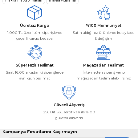
makita matkap fiyatları
makita vidalama
Bu ürüne benzer farklı alternatifler olmalı.
Ücretsiz Kargo
%100 Memnuniyet
1.000 TL üzeri tüm siparişlerde
Satın aldığınız ürünlerde kolay iade
geçerli kargo bedava
& değişim
Gönder
Süper Hızlı Teslimat
Mağazadan Teslimat
Saat 16:00’a kadar ki siparişlerde
İnternetten sipariş verip
aynı gün teslimat
mağazadan teslim alabilirsiniz
Güvenli Alışveriş
256 Bit SSL sertifikası ile %100
güvenli alışveriş
Kampanya Fırsatlarını Kaçırmayın