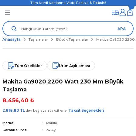
Tüm Kredi Kartlarına Vade Farksız
3
Taksit!
ARA
Anasayfa
Taşlamalar
Büyük Taşlamalar
Makita Ga9020 2200
Tüm Özellikler
Ürün Açıklaması
Makita Ga9020 2200 Watt 230 Mm Büyük
Taşlama
8.456,40 ₺
2.818,80 TL
den başlayan taksitlerle!!
Taksit Seçenekleri
Marka
Makita
Garanti Süresi
24 Ay