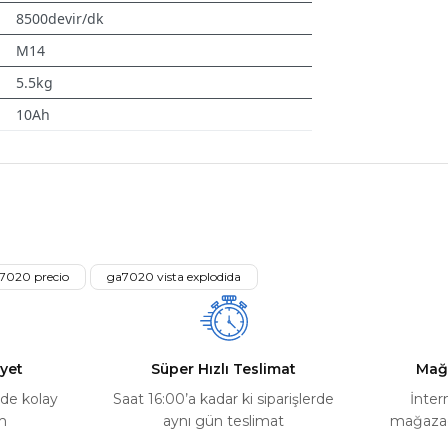
8500devir/dk
M14
5.5kg
10Ah
nularda yetersiz gördüğünüz noktaları öneri formunu kullanarak tarafımız
Ürün hakkında henüz soru sorulmamış.
Bu ürüne ilk yorumu siz yapın!
Yorum Yaz
Soru Sor
7020 precio
ga7020 vista explodida
yet
Süper Hızlı Teslimat
Mağ
rde kolay
Saat 16:00’a kadar ki siparişlerde
İnter
m
aynı gün teslimat
mağazada