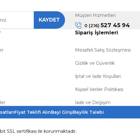
Gönder
Müşteri Hizmetleri
KAYDET
527 45 94
0 (216)
r
Sipariş İşlemleri
er
Mesafeli Satış Sözleşmesi
Gizlilik ve Güvenlik
İptal ve İade Koşullari
Kişisel Veriler Politikası
ler
İade ve Değişim
satları
Fiyat Teklifi Alın
Bayi Girişi
Bayilik Talebi
6bit SSL sertifikası ile korunmaktadır.