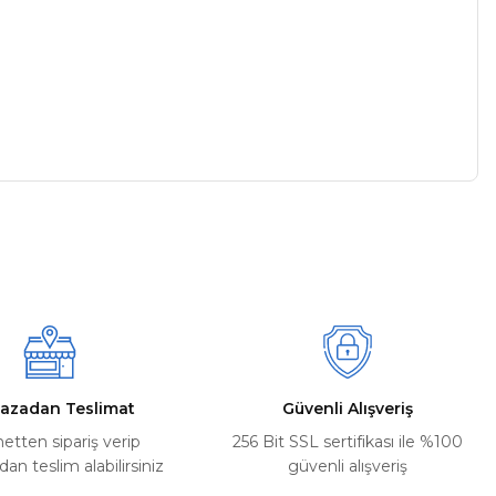
a iletebilirsiniz.
azadan Teslimat
Güvenli Alışveriş
netten sipariş verip
256 Bit SSL sertifikası ile %100
n teslim alabilirsiniz
güvenli alışveriş