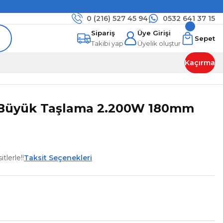
0 (216)
527 45 94
0532 641 37 15
Sipariş
Üye Girişi
Sepet
Takibi yap
Üyelik oluştur
Kaçırma
 Büyük Taşlama 2.200W 180mm
tlerle!!
Taksit Seçenekleri