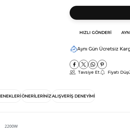
HIZLI GÖNDERI
AYN
Aynı Gün Ücretsiz Kar
Tavsiye Et
Fiyatı Düş
ÇENEKLERI
ÖNERILERINIZ
ALIŞVERIŞ DENEYIMI
2200W