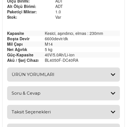
Ölçü Birimi:
ADT
Alt Ölçü Birimi:
ADT
Paketiçi Miktar:
1.0
Stok:
Var
Kapasite
Kesici, aşındırıcı, elmas : 230mm
Boşta Devir
6600devir/dk
Mil Çapı
M14
Net Ağırlık
5 kg
Güç-Kapasite
40V/5.0Ah/Li-ion
Akü / Şarj Cihazı
BL4050F-DC40RA
ÜRÜN YORUMLARI
Soru & Cevap
Bu ürüne ilk yorumu siz yapın!
Yorum Yaz
Taksit Seçenekleri
Ürün hakkında henüz soru sorulmamış.