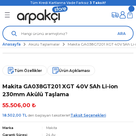
Tüm Kredi Kartlarına Vade Farksız
3
Taksit!
ARA
Anasayfa
Akülü Taşlamalar
Makita GA038GT201 XGT 40V 5Ah Li
Tüm Özellikler
Ürün Açıklaması
Makita GA038GT201 XGT 40V 5Ah Li-ion
230mm Akülü Taşlama
55.506,00 ₺
18.502,00 TL
den başlayan taksitlerle!!
Taksit Seçenekleri
Marka
Makita
Garanti Süresi
24 Ay