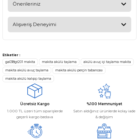
Soru Sor
Önerileriniz
Bu ürünün fiyat bilgisi, resim, ürün açıklamalarında ve diğer
konularda yetersiz gördüğünüz noktaları öneri formunu
Alışveriş Deneyimi
kullanarak tarafımıza iletebilirsiniz.
Görüş ve önerileriniz için teşekkür ederiz.
Kargom ne aşamada lütfen bilgi
verin, size ulaşamıyorum.
Ürün resmi kalitesiz, bozuk veya görüntülenemiyor.
Mehmet Kayış | 17/02/2026
Etiketler :
Ürün açıklamasında eksik bilgiler bulunuyor.
ga038gt201 makita
makita akülü taşlama
akülü avuç içi taşlama makita
Ürün bilgilerinde hatalar bulunuyor.
makita akülü avuç taşlama
makita akülü perçin tabancası
Deneyimini Paylaş
Ürün fiyatı diğer sitelerden daha pahalı.
makita akülü kalıpçı taşlama
Bu ürüne benzer farklı alternatifler olmalı.
Ücretsiz Kargo
%100 Memnuniyet
1.000 TL üzeri tüm siparişlerde
Satın aldığınız ürünlerde kolay iade
geçerli kargo bedava
& değişim
Gönder