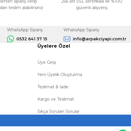
netten sipariş verip
256 Bit SSL sertifikası ile %100
n teslim alabilirsiniz
güvenli alışveriş
WhatsApp Sipariş
WhatsApp Sipariş
0532 641 37 15
info@arpakciyapi.com.tr
Üyelere Özel
Üye Girişi
Yeni Üyelik Oluşturma
Teslimat & İade
Kargo ve Teslimat
Sıkça Sorulan Sorular