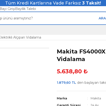
Tüm Kredi Kartlarına Vade Farksız
3
Taksit!
Bayi Girişi
Bayilik Talebi
ARA
ktrikli Alçıpan Vidalama
Makita FS4000X 
Vidalama
5.638,80 ₺
1.879,60 TL
den başlayan taksit
Marka
Makita
Garanti Süresi
24 Ay