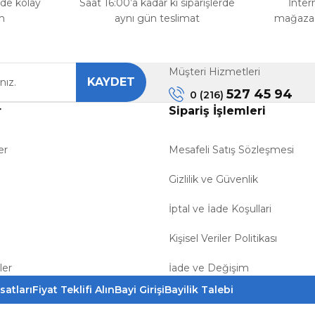
rde kolay
Saat 16:00’a kadar ki siparişlerde
İnter
m
aynı gün teslimat
mağazada
Gönder
Müşteri Hizmetleri
KAYDET
527 45 94
0 (216)
r
Sipariş İşlemleri
er
Mesafeli Satış Sözleşmesi
Gizlilik ve Güvenlik
İptal ve İade Koşullari
Kişisel Veriler Politikası
ler
İade ve Değişim
satları
Fiyat Teklifi Alın
Bayi Girişi
Bayilik Talebi