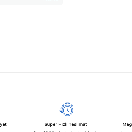
Bu ürüne ilk yorumu siz yapın!
nularda yetersiz gördüğünüz noktaları öneri formunu kullanarak tarafımız
Ürün hakkında henüz soru sorulmamış.
Yorum Yaz
Soru Sor
yet
Süper Hızlı Teslimat
Mağ