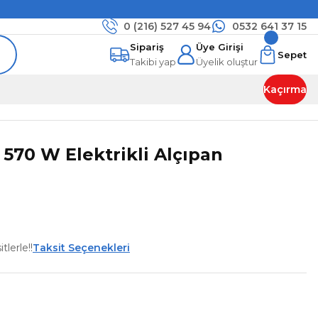
0 (216)
527 45 94
0532 641 37 15
Sipariş
Üye Girişi
Sepet
Takibi yap
Üyelik oluştur
Kaçırma
570 W Elektrikli Alçıpan
lerle!!
Taksit Seçenekleri