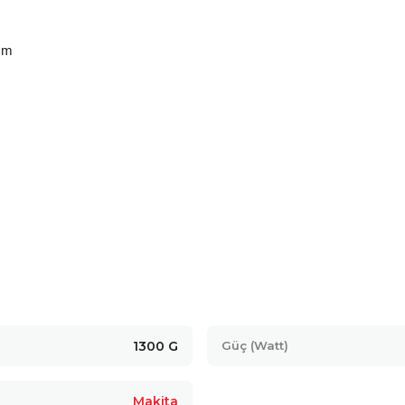
mm
1300 G
Güç (Watt)
Makita