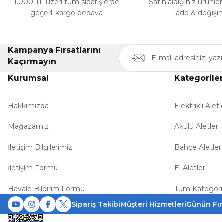
1.000 TL üzeri tüm siparişlerde
Satın aldığınız ürünle
geçerli kargo bedava
iade & değişi
Kampanya Fırsatlarını
Kaçırmayın
Kurumsal
Kategorile
Hakkımızda
Elektrikli Aletl
Mağazamız
Akülü Aletler
İletişim Bilgilerimiz
Bahçe Aletler
İletişim Formu
El Aletler
Havale Bildirim Formu
Tüm Kategori
Sipariş Takibi
Müşteri Hizmetleri
Günün Fır