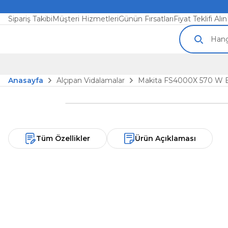
Sipariş Takibi
Müşteri Hizmetleri
Günün Fırsatları
Fiyat Teklifi Alın
Anasayfa
Alçıpan Vidalamalar
Makita FS4000X 570 W Ele
Tüm Özellikler
Ürün Açıklaması