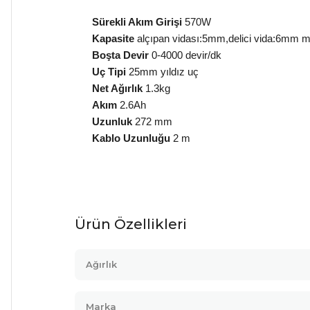
Sürekli Akım Girişi
570W
Kapasite
alçıpan vidası:5mm,delici vida:6mm 
Boşta Devir
0-4000 devir/dk
Uç Tipi
25mm yıldız uç
Net Ağırlık
1.3kg
Akım
2.6Ah
Uzunluk
272 mm
Kablo Uzunluğu
2 m
Ürün Özellikleri
Ağırlık
Marka