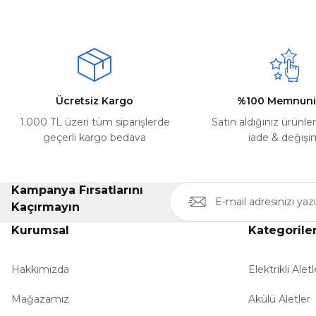
Ürün resmi kalitesiz, bozuk veya görüntülenemiyor.
Deneyimini Paylaş
Ürün açıklamasında eksik bilgiler bulunuyor.
Ürün bilgilerinde hatalar bulunuyor.
Ürün fiyatı diğer sitelerden daha pahalı.
Ücretsiz Kargo
%100 Memnuni
Bu ürüne benzer farklı alternatifler olmalı.
1.000 TL üzeri tüm siparişlerde
Satın aldığınız ürünle
geçerli kargo bedava
iade & değişi
Kampanya Fırsatlarını
Kaçırmayın
Kurumsal
Kategorile
Hakkımızda
Elektrikli Aletl
Mağazamız
Akülü Aletler