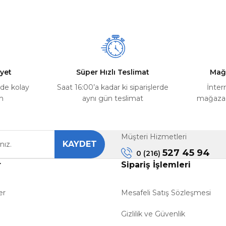
Yorum Yaz
Soru Sor
yet
Süper Hızlı Teslimat
Mağ
rde kolay
Saat 16:00’a kadar ki siparişlerde
İnter
m
aynı gün teslimat
mağazada
Müşteri Hizmetleri
KAYDET
Gönder
527 45 94
0 (216)
r
Sipariş İşlemleri
er
Mesafeli Satış Sözleşmesi
Gizlilik ve Güvenlik