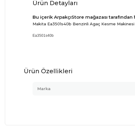
Ürün Detayları
Bu içerik ArpakçıStore mağazası tarafından h
Makita Ea3501s40b Benzinli Agaç Kesme Makinesi
Ea3501s40b
Ürün Özellikleri
Marka
Bu ürünün fiyat bilgisi, resim, ürün açıklamalarında ve diğer ko
Kargom ne aşamada lütfen bilgi verin, size ulaşamıyorum.
Görüş ve önerileriniz için teşekkür ederiz.
Mehmet Kayış | 17/02/2026