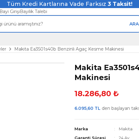
Tüm Kredi Kartlarına Vade Farksız
3
Taksit!
Bayi Girişi
Bayilik Talebi
ARA
ler
Makita Ea3501s40b Benzinli Agaç Kesme Makinesi
Makita Ea3501s
Makinesi
18.286,80 ₺
6.095,60 TL
den başlayan taksi
Marka
Makita
Garanti Süresi
24 Ay