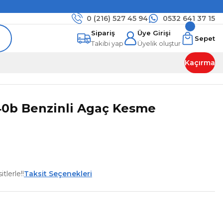
0 (216)
527 45 94
0532 641 37 15
Sipariş
Üye Girişi
Sepet
Takibi yap
Üyelik oluştur
Kaçırma
40b Benzinli Agaç Kesme
tlerle!!
Taksit Seçenekleri