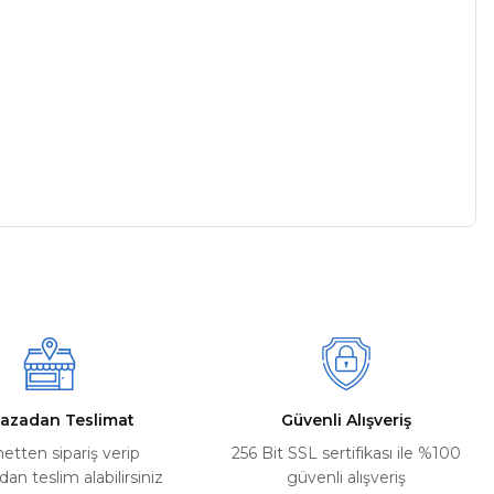
a iletebilirsiniz.
azadan Teslimat
Güvenli Alışveriş
netten sipariş verip
256 Bit SSL sertifikası ile %100
n teslim alabilirsiniz
güvenli alışveriş