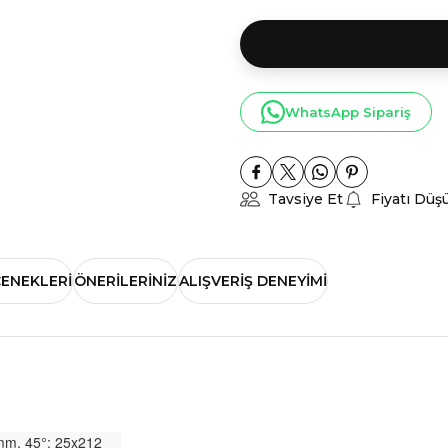
WhatsApp Sipariş
Tavsiye Et
Fiyatı Düş
ÇENEKLERI
ÖNERILERINIZ
ALIŞVERIŞ DENEYIMI
mm, 45°: 25x212