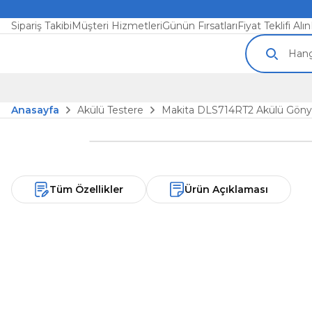
Sipariş Takibi
Müşteri Hizmetleri
Günün Fırsatları
Fiyat Teklifi Alın
Anasayfa
Akülü Testere
Makita DLS714RT2 Akülü Göny
Tüm Özellikler
Ürün Açıklaması