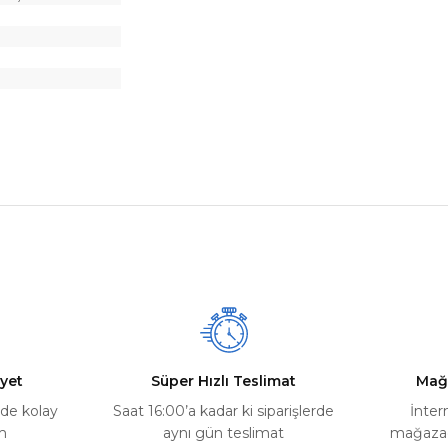
nularda yetersiz gördüğünüz noktaları öneri formunu kullanarak tarafımız
Ürün hakkında henüz soru sorulmamış.
Bu ürüne ilk yorumu siz yapın!
Yorum Yaz
Soru Sor
yet
Süper Hızlı Teslimat
Mağ
rde kolay
Saat 16:00’a kadar ki siparişlerde
İnter
m
aynı gün teslimat
mağazada