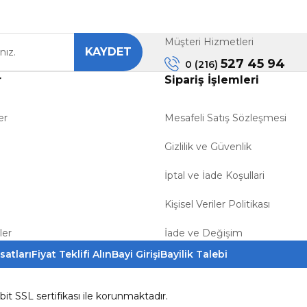
Müşteri Hizmetleri
KAYDET
Gönder
527 45 94
0 (216)
r
Sipariş İşlemleri
er
Mesafeli Satış Sözleşmesi
Gizlilik ve Güvenlik
İptal ve İade Koşullari
Kişisel Veriler Politikası
ler
İade ve Değişim
satları
Fiyat Teklifi Alın
Bayi Girişi
Bayilik Talebi
6bit SSL sertifikası ile korunmaktadır.