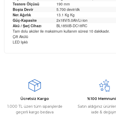
Testere Ölçüsü
190 mm
Boşta Devir
5.700 devir/dk
Net Ağırlık
13.1 Kg Kg
Güç-Kapasite
2x18V/5.0Ah/Li-ion
Akü / Şarj Cihazı
BL1850B-DC18RC
Tam dolu aküler ile maksimum kullanım süresi 10 dakikadır.
Çift Akülü
LED Işıklı
Bu ürünün fiyat bilgisi, resim, ürün açıklamalarında ve diğer ko
Kargom ne aşamada lütfen bilgi verin, size ulaşamıyorum.
Görüş ve önerileriniz için teşekkür ederiz.
Mehmet Kayış | 17/02/2026
Ürün resmi kalitesiz, bozuk veya görüntülenemiyor.
Deneyimini Paylaş
Ürün açıklamasında eksik bilgiler bulunuyor.
Ürün bilgilerinde hatalar bulunuyor.
Ürün fiyatı diğer sitelerden daha pahalı.
Ücretsiz Kargo
%100 Memnuni
Bu ürüne benzer farklı alternatifler olmalı.
1.000 TL üzeri tüm siparişlerde
Satın aldığınız ürünle
geçerli kargo bedava
iade & değişi