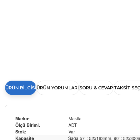
ÜRÜN BILGISI
ÜRÜN YORUMLARI
SORU & CEVAP
TAKSIT SE
Marka:
Makita
Ölçü Birimi:
ADT
Stok:
Var
Kapasite
Sağa 57°: 52x163mm, 90°: 52x300