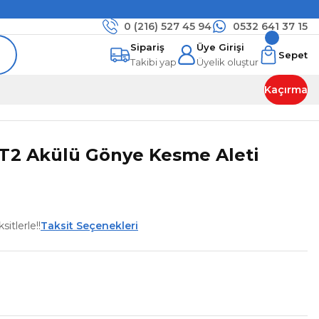
0 (216)
527 45 94
0532 641 37 15
Sipariş
Üye Girişi
Sepet
Takibi yap
Üyelik oluştur
Kaçırma
T2 Akülü Gönye Kesme Aleti
itlerle!!
Taksit Seçenekleri