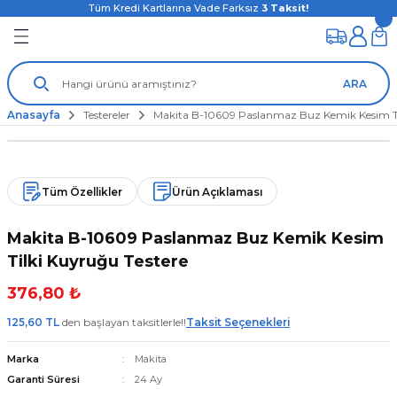
Tüm Kredi Kartlarına Vade Farksız
3
Taksit!
ARA
Anasayfa
Testereler
Makita B-10609 Paslanmaz Buz Kemik Kesim Ti
Tüm Özellikler
Ürün Açıklaması
Makita B-10609 Paslanmaz Buz Kemik Kesim
Tilki Kuyruğu Testere
376,80 ₺
125,60 TL
den başlayan taksitlerle!!
Taksit Seçenekleri
Marka
Makita
Garanti Süresi
24 Ay