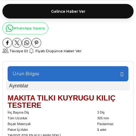
Gelince Haber Ver
WhatsApp Sipariş
Tavsiye Et
Fiyatı Düşünce Haber Ver
Ürün Bilgisi
Ayrıntılar
MAKİTA TİLKİ KUYRUĞU KILIÇ
TESTERE
İnç Başına Diş
3 Diş
Tüm Uzunluk
305 mm
Bıçak Materyali
Paslanmaz
Paket İçi Adet
1
adet
TAVSİYE EDİLEN KULLANIM ŞEKLİ