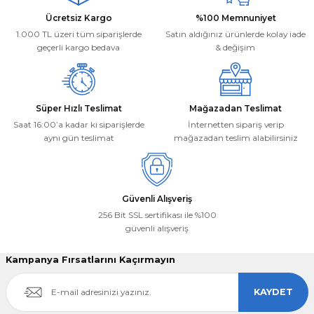
Ürün bilgilerinde hatalar bulunuyor.
Deneyimini Paylaş
Ücretsiz Kargo
%100 Memnuniyet
Ürün fiyatı diğer sitelerden daha pahalı.
1.000 TL üzeri tüm siparişlerde
Satın aldığınız ürünlerde kolay iade
Bu ürüne benzer farklı alternatifler olmalı.
geçerli kargo bedava
& değişim
Süper Hızlı Teslimat
Mağazadan Teslimat
Saat 16:00’a kadar ki siparişlerde
İnternetten sipariş verip
aynı gün teslimat
mağazadan teslim alabilirsiniz
Gönder
Güvenli Alışveriş
256 Bit SSL sertifikası ile %100
güvenli alışveriş
Kampanya Fırsatlarını Kaçırmayın
KAYDET