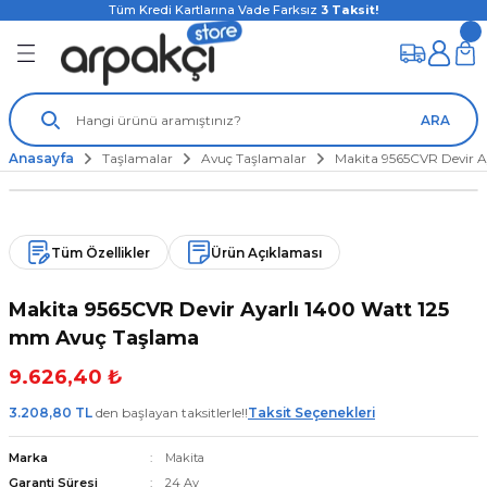
Tüm Kredi Kartlarına Vade Farksız
3
Taksit!
ARA
Anasayfa
Taşlamalar
Avuç Taşlamalar
Makita 9565CVR Devir 
Tüm Özellikler
Ürün Açıklaması
Makita 9565CVR Devir Ayarlı 1400 Watt 125
mm Avuç Taşlama
9.626,40 ₺
3.208,80 TL
den başlayan taksitlerle!!
Taksit Seçenekleri
Marka
Makita
Garanti Süresi
24 Ay