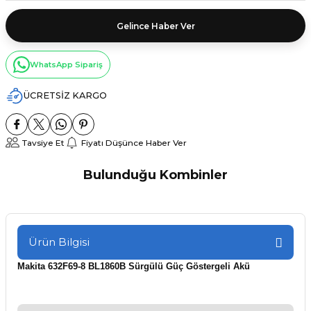
Gelince Haber Ver
WhatsApp Sipariş
ÜCRETSİZ KARGO
Tavsiye Et
Fiyatı Düşünce Haber Ver
Bulunduğu Kombinler
Tükendi
Makita
Makita AC001GZ Akülü Hava Kompresörü XGT
Ürün Bilgisi
Makita 632F69-8 BL1860B Sürgülü Güç Göstergeli Akü
30.248,40 ₺
Tükendi