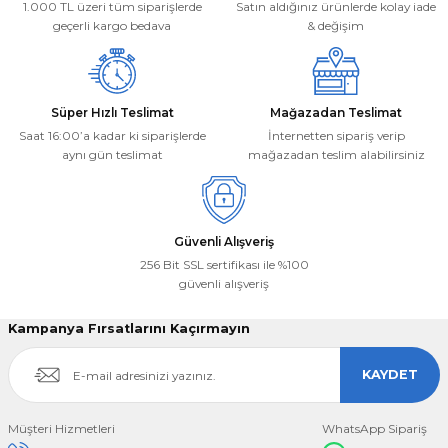
1.000 TL üzeri tüm siparişlerde
Satın aldığınız ürünlerde kolay iade
Bu ürüne benzer farklı alternatifler olmalı.
geçerli kargo bedava
& değişim
Süper Hızlı Teslimat
Mağazadan Teslimat
Saat 16:00’a kadar ki siparişlerde
İnternetten sipariş verip
aynı gün teslimat
mağazadan teslim alabilirsiniz
Gönder
Güvenli Alışveriş
256 Bit SSL sertifikası ile %100
güvenli alışveriş
Kampanya Fırsatlarını Kaçırmayın
KAYDET
Müşteri Hizmetleri
WhatsApp Sipariş