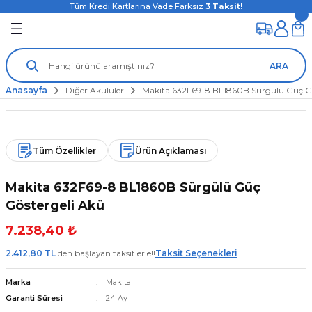
Tüm Kredi Kartlarına Vade Farksız
3
Taksit!
ARA
Anasayfa
Diğer Akülüler
Makita 632F69-8 BL1860B Sürgülü Güç Gö
Tüm Özellikler
Ürün Açıklaması
Makita 632F69-8 BL1860B Sürgülü Güç
Göstergeli Akü
7.238,40 ₺
2.412,80 TL
den başlayan taksitlerle!!
Taksit Seçenekleri
Marka
Makita
Garanti Süresi
24 Ay