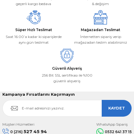
Bu ürüne benzer farklı alternatifler olmalı.
geçerli kargo bedava
& değişim
Süper Hızlı Teslimat
Mağazadan Teslimat
Saat 16:00’a kadar ki siparişlerde
İnternetten sipariş verip
aynı gün teslimat
mağazadan teslim alabilirsiniz
Gönder
Güvenli Alışveriş
256 Bit SSL sertifikası ile %100
güvenli alışveriş
Kampanya Fırsatlarını Kaçırmayın
KAYDET
Müşteri Hizmetleri
WhatsApp Sipariş
527 45 94
0 (216)
0532 641 37 15