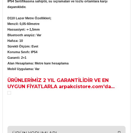
IP54 Sertifikasına sahiptir, su sıçramaları ve tozlu ortamlara karşı
dayanıklıdır.
D110 Lazer Metre Özellikleri;
Menzil: 0,05-60metre
Hassasiyet: +-1,5mm
Bluetooth arayüz: Var
Hafıza: 10
Sürekli Ölçüm: Evet
Koruma Sınıfı: IP54
Garanti: 2+1
Alan Hesaplama: Metre kare hesaplama
Mobil Uygulama: Var
ÜRÜNLERİMİZ 2 YIL GARANTİLİDİR VE EN
UYGUN FİYATLARLA arpakcistore.com'da...