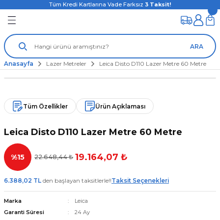
Tüm Kredi Kartlarına Vade Farksız
3
Taksit!
ARA
Anasayfa
Lazer Metreler
Leica Disto D110 Lazer Metre 60 Metre
Tüm Özellikler
Ürün Açıklaması
Leica Disto D110 Lazer Metre 60 Metre
19.164,07 ₺
%15
22.648,44 ₺
6.388,02 TL
den başlayan taksitlerle!!
Taksit Seçenekleri
Marka
Leica
Garanti Süresi
24 Ay