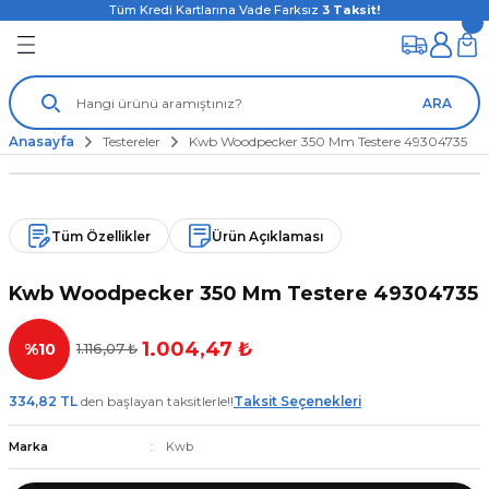
Tüm Kredi Kartlarına Vade Farksız
3
Taksit!
ARA
Anasayfa
Testereler
Kwb Woodpecker 350 Mm Testere 49304735
Tüm Özellikler
Ürün Açıklaması
Kwb Woodpecker 350 Mm Testere 49304735
1.004,47 ₺
%10
1.116,07 ₺
334,82 TL
den başlayan taksitlerle!!
Taksit Seçenekleri
Marka
Kwb