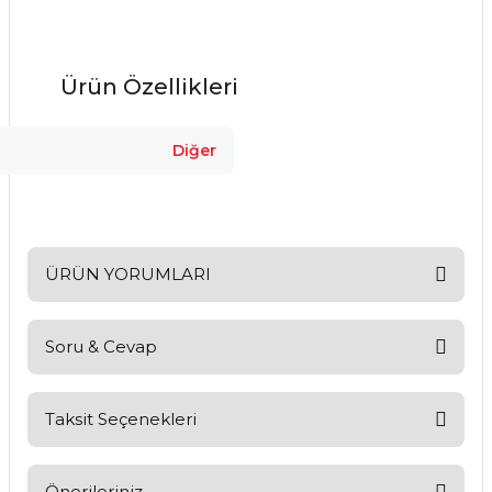
Ürün Özellikleri
Diğer
ÜRÜN YORUMLARI
Soru & Cevap
Bu ürüne ilk yorumu siz yapın!
Yorum Yaz
Taksit Seçenekleri
Ürün hakkında henüz soru sorulmamış.
Soru Sor
Önerileriniz