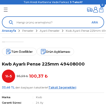
Tüm Kredi Kartlarına Vade Farksız
3
Taksit!
0
ARA
Anasayfa
Penseler
Ayarlı Penseler
Kwb Ayarlı Pense 225mm 4
Tüm Özellikler
Ürün Açıklaması
Kwb Ayarlı Pense 225mm 49408000
100,37 ₺
%-5
95,59 ₺
33,46 TL
den başlayan taksitlerle!!
Taksit Seçenekleri
Marka
Kwb
Garanti Süresi
24 Ay