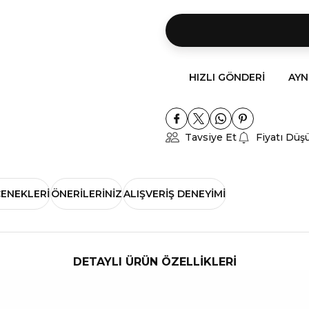
HIZLI GÖNDERI
AYN
Tavsiye Et
Fiyatı Düş
ÇENEKLERI
ÖNERILERINIZ
ALIŞVERIŞ DENEYIMI
DETAYLI ÜRÜN ÖZELLİKLERİ