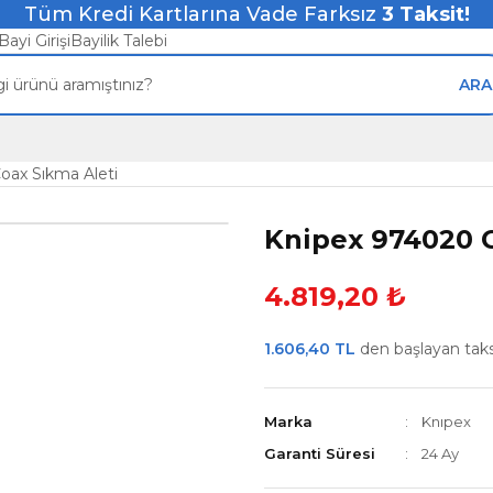
Tüm Kredi Kartlarına Vade Farksız
3
Taksit!
Bayi Girişi
Bayilik Talebi
ARA
oax Sıkma Aleti
Knipex 974020 C
4.819,20 ₺
1.606,40 TL
den başlayan taksi
Marka
Knıpex
Garanti Süresi
24 Ay