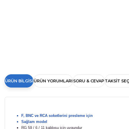
ÜRÜN BILGISI
ÜRÜN YORUMLARI
SORU & CEVAP
TAKSIT SE
F, BNC ve RCA soketlerini presleme için
Sağlam model
RG 59 / 6 / 11 kablosu için uygundur