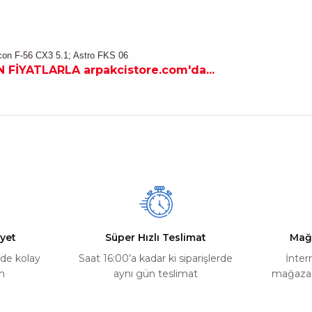
econ F-56 CX3 5.1; Astro FKS 06
 FİYATLARLA arpakcistore.com'da...
nularda yetersiz gördüğünüz noktaları öneri formunu kullanarak tarafımız
Ürün hakkında henüz soru sorulmamış.
Bu ürüne ilk yorumu siz yapın!
Yorum Yaz
Soru Sor
yet
Süper Hızlı Teslimat
Mağ
rde kolay
Saat 16:00’a kadar ki siparişlerde
İnter
m
aynı gün teslimat
mağazada