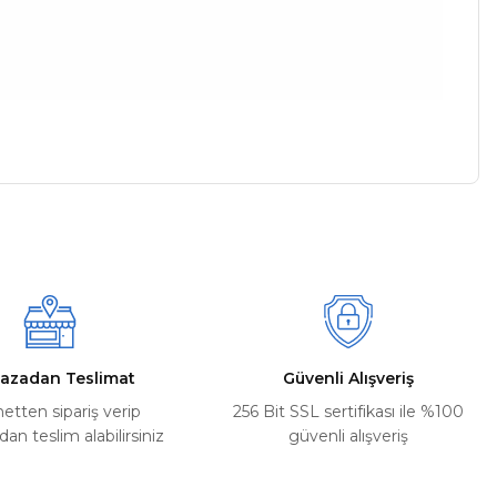
a iletebilirsiniz.
azadan Teslimat
Güvenli Alışveriş
netten sipariş verip
256 Bit SSL sertifikası ile %100
n teslim alabilirsiniz
güvenli alışveriş