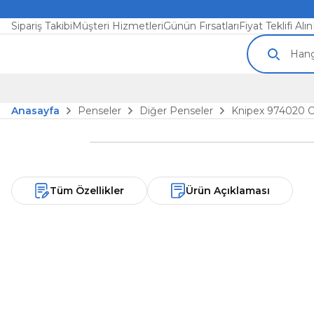
Sipariş Takibi
Müşteri Hizmetleri
Günün Fırsatları
Fiyat Teklifi Alın
Anasayfa
Penseler
Diğer Penseler
Knipex 974020 C
Tüm Özellikler
Ürün Açıklaması