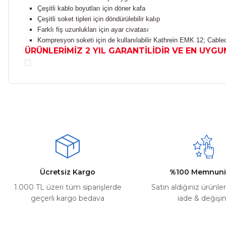
Çeşitli kablo boyutları için döner kafa
Çeşitli soket tipleri için döndürülebilir kalıp
Farklı fiş uzunlukları için ayar civatası
Kompresyon soketi için de kullanılabilir Kathrein EMK 12; Cabl
ÜRÜNLERİMİZ 2 YIL GARANTİLİDİR VE EN UYGUN
Bu ürünün fiyat bilgisi, resim, ürün açıklamalarında ve diğer ko
Kargom ne aşamada lütfen bilgi verin, size ulaşamıyorum.
Görüş ve önerileriniz için teşekkür ederiz.
Mehmet Kayış | 17/02/2026
Ürün resmi kalitesiz, bozuk veya görüntülenemiyor.
Deneyimini Paylaş
Ürün açıklamasında eksik bilgiler bulunuyor.
Ürün bilgilerinde hatalar bulunuyor.
Ürün fiyatı diğer sitelerden daha pahalı.
Ücretsiz Kargo
%100 Memnuni
Bu ürüne benzer farklı alternatifler olmalı.
1.000 TL üzeri tüm siparişlerde
Satın aldığınız ürünle
geçerli kargo bedava
iade & değişi