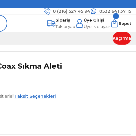
0 (216)
527 45 94
0532 641 37 15
Sipariş
Üye Girişi
Sepet
Takibi yap
Üyelik oluştur
Kaçırma
oax Sıkma Aleti
tlerle!!
Taksit Seçenekleri