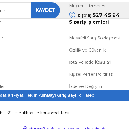
Müşteri Hizmetleri
KAYDET
Gönder
527 45 94
0 (216)
r
Sipariş İşlemleri
er
Mesafeli Satış Sözleşmesi
Gizlilik ve Güvenlik
İptal ve İade Koşullari
Kişisel Veriler Politikası
ler
İade ve Değişim
satları
Fiyat Teklifi Alın
Bayi Girişi
Bayilik Talebi
6bit SSL sertifikası ile korunmaktadır.
ile
ideasoft
e-