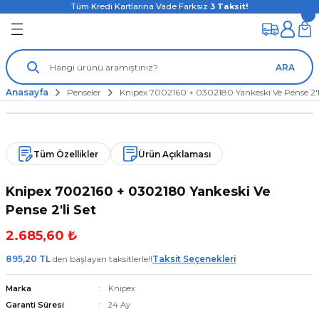
Tüm Kredi Kartlarına Vade Farksız
3
Taksit!
ARA
Anasayfa
Penseler
Knipex 7002160 + 0302180 Yankeski Ve Pense 2'l
Tüm Özellikler
Ürün Açıklaması
Knipex 7002160 + 0302180 Yankeski Ve
Pense 2'li Set
2.685,60 ₺
895,20 TL
den başlayan taksitlerle!!
Taksit Seçenekleri
Marka
Knıpex
Garanti Süresi
24 Ay