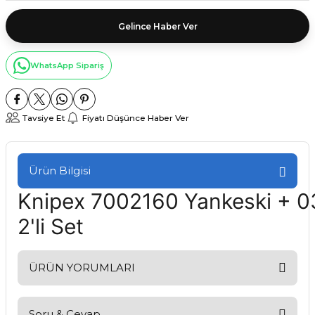
Gelince Haber Ver
WhatsApp Sipariş
Tavsiye Et
Fiyatı Düşünce Haber Ver
Ürün Bilgisi
Knipex 7002160 Yankeski + 
2'li Set
ÜRÜN YORUMLARI
Soru & Cevap
Bu ürüne ilk yorumu siz yapın!