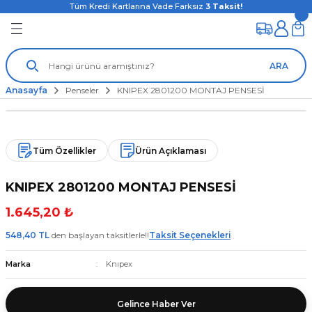
Tüm Kredi Kartlarına Vade Farksız
3
Taksit!
ARA
Anasayfa
Penseler
KNIPEX 2801200 MONTAJ PENSESİ
Tüm Özellikler
Ürün Açıklaması
KNIPEX 2801200 MONTAJ PENSESİ
1.645,20 ₺
548,40 TL
den başlayan taksitlerle!!
Taksit Seçenekleri
Marka
Knıpex
Gelince Haber Ver