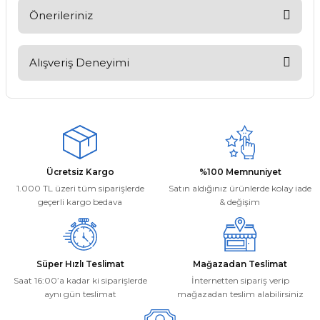
Soru Sor
Önerileriniz
Bu ürünün fiyat bilgisi, resim, ürün açıklamalarında ve diğer
konularda yetersiz gördüğünüz noktaları öneri formunu
Alışveriş Deneyimi
kullanarak tarafımıza iletebilirsiniz.
Görüş ve önerileriniz için teşekkür ederiz.
Kargom ne aşamada lütfen bilgi
verin, size ulaşamıyorum.
Ürün resmi kalitesiz, bozuk veya görüntülenemiyor.
Mehmet Kayış | 17/02/2026
Ürün açıklamasında eksik bilgiler bulunuyor.
Ürün bilgilerinde hatalar bulunuyor.
Deneyimini Paylaş
Ücretsiz Kargo
%100 Memnuniyet
Ürün fiyatı diğer sitelerden daha pahalı.
1.000 TL üzeri tüm siparişlerde
Satın aldığınız ürünlerde kolay iade
Bu ürüne benzer farklı alternatifler olmalı.
geçerli kargo bedava
& değişim
Süper Hızlı Teslimat
Mağazadan Teslimat
Saat 16:00’a kadar ki siparişlerde
İnternetten sipariş verip
aynı gün teslimat
mağazadan teslim alabilirsiniz
Gönder