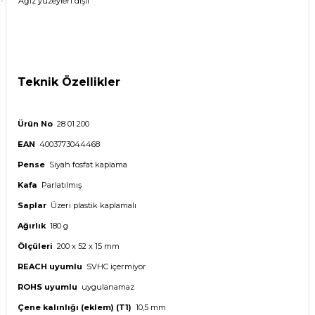
Ağız yüzeyleri dişli
·
Teknik Özellikler
Ürün No
28 01 200
EAN
4003773044468
Pense
Siyah fosfat kaplama
Kafa
Parlatılmış
Saplar
Üzeri plastik kaplamalı
Ağırlık
180 g
Ölçüleri
200 x 52 x 15 mm
REACH uyumlu
SVHC içermiyor
ROHS uyumlu
uygulanamaz
Çene kalınlığı (eklem) (T1)
10,5 mm