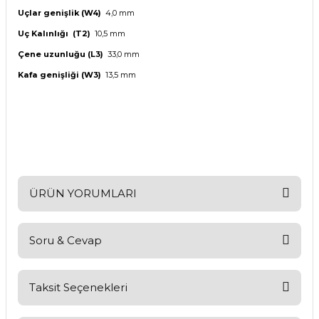
Uçlar genişlik (W4)
4,0 mm
Uç Kalınlığı
(T2)
10,5 mm
Çene uzunluğu (L3)
33,0 mm
Kafa genişliği (W3)
13,5 mm
ÜRÜN YORUMLARI
Soru & Cevap
Bu ürüne ilk yorumu siz yapın!
Yorum Yaz
Taksit Seçenekleri
Ürün hakkında henüz soru sorulmamış.