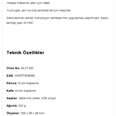
Hassas mekanik işleri için ideal
·
Yumuşak, sert ve orta sertlikte tel için kesiciler
·
Kesicilere ek olarak indüksiyon sertleştirme uygulaması yapılmıştır, kesici
·
sertliği yakl. 61 HRC
Teknik Özellikler
Ürün No
26 2
7
200
EAN
40037730
16090
Pense
Krom kaplama
Kafa
Krom kaplama
Saplar
Daldırma izoleli
, VDE onaylı
Ağırlık
2
20
g
Ölçüleri
200 x 5
9
x
28
mm