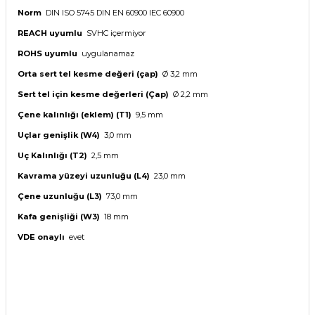
Norm
DIN ISO 5745 DIN EN 60900 IEC 60900
REACH uyumlu
SVHC içermiyor
ROHS uyumlu
uygulanamaz
Orta sert tel kesme değeri (çap)
Ø 3,2 mm
S
ert tel için kesme değerleri
(
Çap
)
Ø 2,2 mm
Çene kalınlığı (eklem) (T1)
9,5 mm
Uçlar genişlik (W4)
3,0 mm
Uç Kalınlığı
(T2)
2,5 mm
Kavrama yüzeyi uzunluğu (L4)
23,0 mm
Çene uzunluğu (L3)
73,0 mm
Kafa genişliği (W3)
18 mm
VDE onaylı
evet