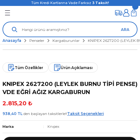
Tüm Kredi Kartlarına Vade Farksız
3
Taksit!
ARA
Anasayfa
Penseler
Kargaburunlar
KNIPEX 2627200 (LEYLEK 
Tüm Özellikler
Ürün Açıklaması
KNIPEX 2627200 (LEYLEK BURNU TİPİ PENSE)
VDE EĞRİ AĞIZ KARGABURUN
2.815,20 ₺
938,40 TL
den başlayan taksitlerle!!
Taksit Seçenekleri
Marka
Knıpex