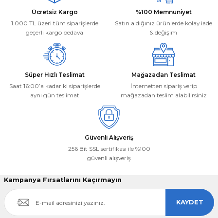
Ürün bilgilerinde hatalar bulunuyor.
Deneyimini Paylaş
Ücretsiz Kargo
%100 Memnuniyet
Ürün fiyatı diğer sitelerden daha pahalı.
1.000 TL üzeri tüm siparişlerde
Satın aldığınız ürünlerde kolay iade
Bu ürüne benzer farklı alternatifler olmalı.
geçerli kargo bedava
& değişim
Süper Hızlı Teslimat
Mağazadan Teslimat
Saat 16:00’a kadar ki siparişlerde
İnternetten sipariş verip
aynı gün teslimat
mağazadan teslim alabilirsiniz
Gönder
Güvenli Alışveriş
256 Bit SSL sertifikası ile %100
güvenli alışveriş
Kampanya Fırsatlarını Kaçırmayın
KAYDET