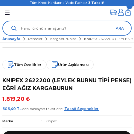
Tüm Kredi Kartlarına Vade Farksız
3
Taksit!
ARA
Anasayfa
Penseler
Kargaburunlar
KNIPEX 2622200 (LEYLEK 
Tüm Özellikler
Ürün Açıklaması
KNIPEX 2622200 (LEYLEK BURNU TİPİ PENSE)
EĞRİ AĞIZ KARGABURUN
1.819,20 ₺
606,40 TL
den başlayan taksitlerle!!
Taksit Seçenekleri
Marka
Knıpex