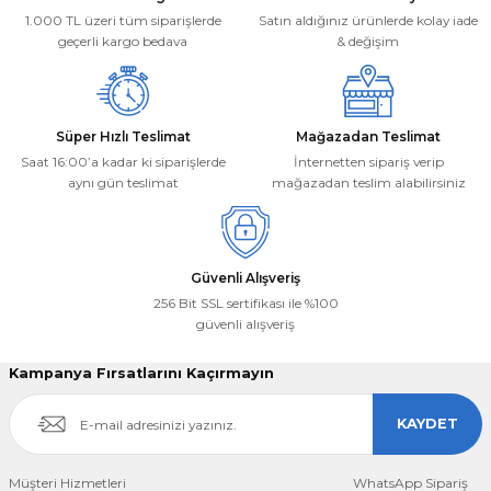
Ürün fiyatı diğer sitelerden daha pahalı.
1.000 TL üzeri tüm siparişlerde
Satın aldığınız ürünlerde kolay iade
Bu ürüne benzer farklı alternatifler olmalı.
geçerli kargo bedava
& değişim
Süper Hızlı Teslimat
Mağazadan Teslimat
Saat 16:00’a kadar ki siparişlerde
İnternetten sipariş verip
aynı gün teslimat
mağazadan teslim alabilirsiniz
Gönder
Güvenli Alışveriş
256 Bit SSL sertifikası ile %100
güvenli alışveriş
Kampanya Fırsatlarını Kaçırmayın
KAYDET
Müşteri Hizmetleri
WhatsApp Sipariş