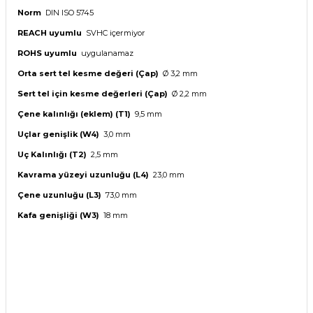
Norm
DIN ISO 5745
REACH uyumlu
SVHC içermiyor
ROHS uyumlu
uygulanamaz
Orta sert tel kesme değeri (
Ç
ap)
Ø 3,2 mm
S
ert tel için kesme değerleri
(
Çap
)
Ø 2,2 mm
Çene kalınlığı (eklem) (T1)
9,5 mm
Uçlar genişlik (W4)
3,0 mm
Uç Kalınlığı
(T2)
2,5 mm
Kavrama yüzeyi uzunluğu (L4)
23,0 mm
Çene uzunluğu (L3)
73,0 mm
Kafa genişliği (W3)
18 mm