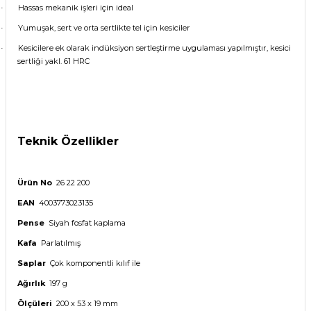
Hassas mekanik işleri için ideal
·
Yumuşak, sert ve orta sertlikte tel için kesiciler
·
Kesicilere ek olarak indüksiyon sertleştirme uygulaması yapılmıştır, kesici
·
sertliği yakl. 61 HRC
Teknik Özellikler
Ürün No
26 22 200
EAN
4003773023135
Pense
Siyah fosfat kaplama
Kafa
Parlatılmış
Saplar
Çok komponentli kılıf ile
Ağırlık
197 g
Ölçüleri
200 x 53 x 19 mm