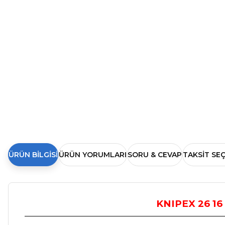
ÜRÜN BILGISI
ÜRÜN YORUMLARI
SORU & CEVAP
TAKSIT SE
KNIPEX
26 1