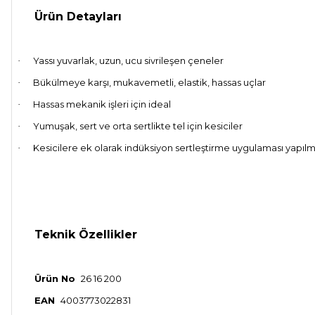
Ürün Detayları
Yassı yuvarlak, uzun, ucu sivrileşen çeneler
·
Bükülmeye karşı, mukavemetli, elastik, hassas uçlar
·
Hassas mekanik işleri için ideal
·
Yumuşak, sert ve orta sertlikte tel için kesiciler
·
Kesicilere ek olarak indüksiyon sertleştirme uygulaması yapılmışt
·
Teknik Özellikler
Ürün No
26 16 200
EAN
4003773022831