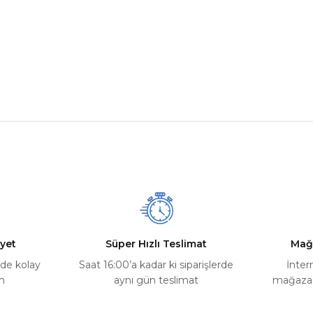
nularda yetersiz gördüğünüz noktaları öneri formunu kullanarak tarafımız
Ürün hakkında henüz soru sorulmamış.
Bu ürüne ilk yorumu siz yapın!
Yorum Yaz
Soru Sor
yet
Süper Hızlı Teslimat
Mağ
rde kolay
Saat 16:00’a kadar ki siparişlerde
İnter
m
aynı gün teslimat
mağazada