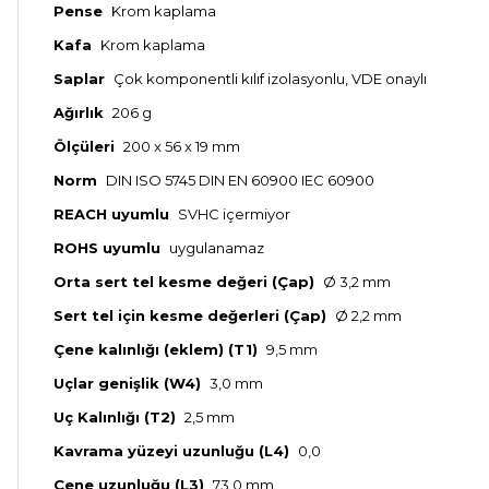
Pense
Krom kaplama
Kafa
Krom kaplama
Saplar
Çok komponentli kılıf izolasyonlu, VDE onaylı
Ağırlık
206 g
Ölçüleri
200 x 56 x 19 mm
Norm
DIN ISO 5745 DIN EN 60900 IEC 60900
REACH uyumlu
SVHC içermiyor
ROHS uyumlu
uygulanamaz
Orta sert tel kesme değeri (
Ç
ap)
Ø 3,2 mm
S
ert tel için kesme değerleri
(
Çap
)
Ø 2,2 mm
Çene kalınlığı (eklem) (T1)
9,5 mm
Uçlar genişlik (W4)
3,0 mm
Uç Kalınlığı
(T2)
2,5 mm
Kavrama yüzeyi uzunluğu (L4)
0,0
Çene uzunluğu (L3)
73,0 mm