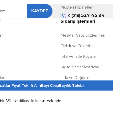
Müşteri Hizmetleri
KAYDET
Gönder
527 45 94
0 (216)
r
Sipariş İşlemleri
er
Mesafeli Satış Sözleşmesi
Gizlilik ve Güvenlik
İptal ve İade Koşullari
Kişisel Veriler Politikası
ler
İade ve Değişim
satları
Fiyat Teklifi Alın
Bayi Girişi
Bayilik Talebi
6bit SSL sertifikası ile korunmaktadır.