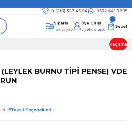
0 (216)
527 45 94
0532 641 37 15
Sipariş
Üye Girişi
Sepet
Takibi yap
Üyelik oluştur
Kaçırma
 (LEYLEK BURNU TİPİ PENSE) VDE
URUN
erle!!
Taksit Seçenekleri