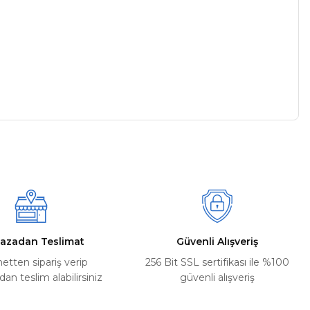
a iletebilirsiniz.
azadan Teslimat
Güvenli Alışveriş
netten sipariş verip
256 Bit SSL sertifikası ile %100
n teslim alabilirsiniz
güvenli alışveriş