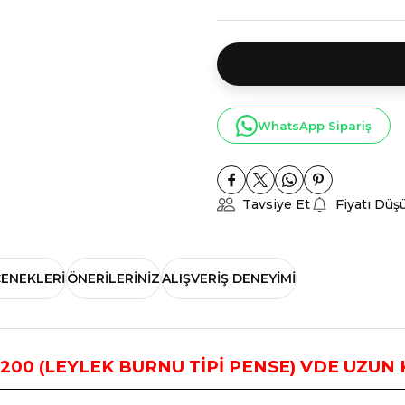
WhatsApp Sipariş
Tavsiye Et
Fiyatı Düş
ÇENEKLERI
ÖNERILERINIZ
ALIŞVERIŞ DENEYIMI
6 200 (LEYLEK BURNU TİPİ PENSE) VDE UZU