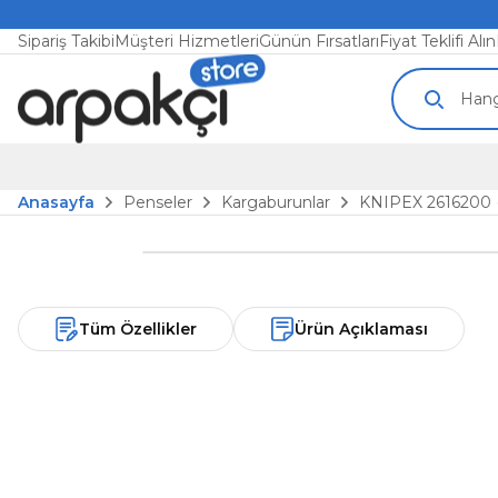
Sipariş Takibi
Müşteri Hizmetleri
Günün Fırsatları
Fiyat Teklifi Alın
Anasayfa
Penseler
Kargaburunlar
KNIPEX 2616200
Tüm Özellikler
Ürün Açıklaması