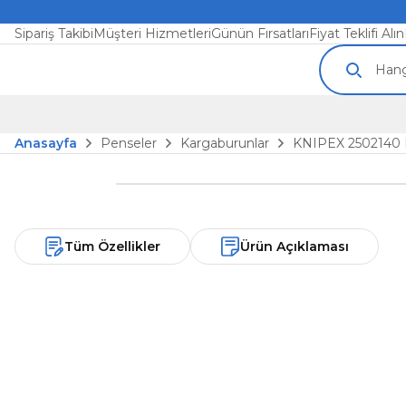
Sipariş Takibi
Müşteri Hizmetleri
Günün Fırsatları
Fiyat Teklifi Alın
Anasayfa
Penseler
Kargaburunlar
KNIPEX 250214
Tüm Özellikler
Ürün Açıklaması