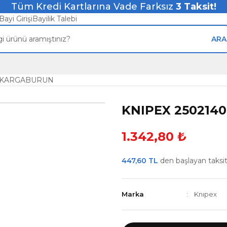
Tüm Kredi Kartlarına Vade Farksız
3
Taksit!
Bayi Girişi
Bayilik Talebi
ARA
0 KARGABURUN
KNIPEX 250214
1.342,80 ₺
447,60 TL
den başlayan taksitl
Marka
Knıpex