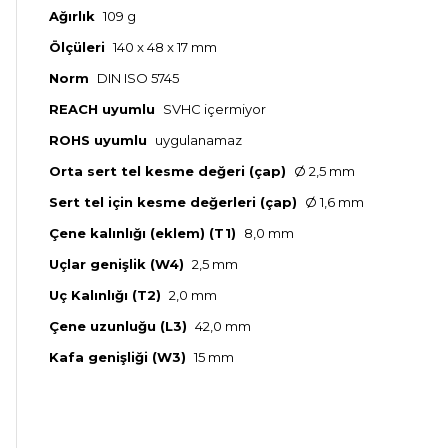
Ağırlık
109 g
Ölçüleri
140 x 48 x 17 mm
Norm
DIN ISO 5745
REACH uyumlu
SVHC içermiyor
ROHS uyumlu
uygulanamaz
Orta sert tel kesme değeri (çap)
Ø 2,5 mm
Sert tel için kesme değerleri (çap)
Ø 1,6 mm
Çene kalınlığı (eklem) (T1)
8,0 mm
Uçlar genişlik (W4)
2,5 mm
Uç Kalınlığı (T2)
2,0 mm
Çene uzunluğu (L3)
42,0 mm
Kafa genişliği (W3)
15 mm