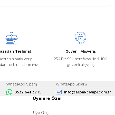
a iletebilirsiniz.
azadan Teslimat
Güvenli Alışveriş
netten sipariş verip
256 Bit SSL sertifikası ile %100
n teslim alabilirsiniz
güvenli alışveriş
WhatsApp Sipariş
WhatsApp Sipariş
0532 641 37 15
info@arpakciyapi.com.tr
Üyelere Özel
Üye Girişi