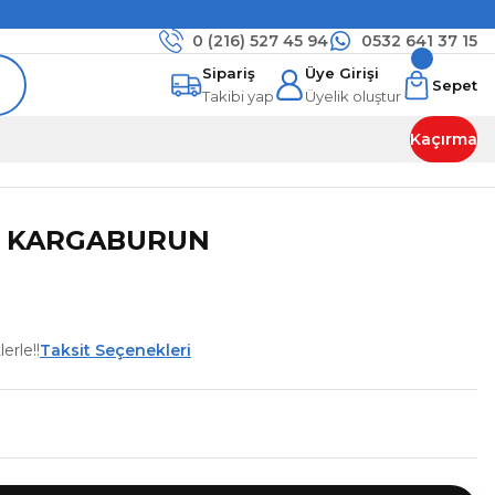
0 (216)
527 45 94
0532 641 37 15
Sipariş
Üye Girişi
Sepet
Takibi yap
Üyelik oluştur
Kaçırma
0 KARGABURUN
erle!!
Taksit Seçenekleri