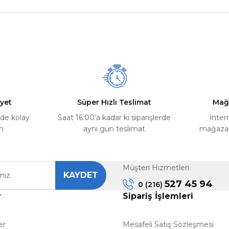
nularda yetersiz gördüğünüz noktaları öneri formunu kullanarak tarafımız
Ürün hakkında henüz soru sorulmamış.
Bu ürüne ilk yorumu siz yapın!
Yorum Yaz
Soru Sor
yet
Süper Hızlı Teslimat
Mağ
rde kolay
Saat 16:00’a kadar ki siparişlerde
İnter
m
aynı gün teslimat
mağazada
Müşteri Hizmetleri
KAYDET
Gönder
527 45 94
0 (216)
r
Sipariş İşlemleri
er
Mesafeli Satış Sözleşmesi