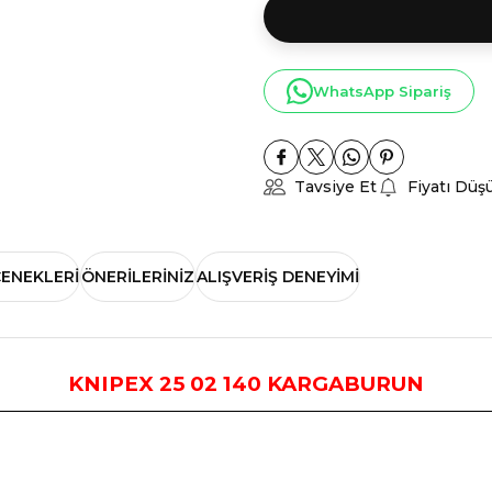
WhatsApp Sipariş
Tavsiye Et
Fiyatı Düş
ÇENEKLERI
ÖNERILERINIZ
ALIŞVERIŞ DENEYIMI
KNIPEX
2
5
0
2
1
40
KARGABURUN