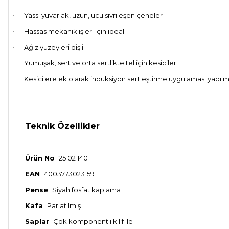
Yassı yuvarlak, uzun, ucu sivrileşen çeneler
·
Hassas mekanik işleri için ideal
·
Ağız yüzeyleri dişli
·
Yumuşak, sert ve orta sertlikte tel için kesiciler
·
Kesicilere ek olarak indüksiyon sertleştirme uygulaması yapılmışt
·
Teknik Özellikler
Ürün No
25 02 140
EAN
4003773023159
Pense
Siyah fosfat kaplama
Kafa
Parlatılmış
Saplar
Çok komponentli kılıf ile