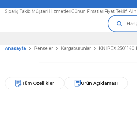
Sipariş Takibi
Müşteri Hizmetleri
Günün Fırsatları
Fiyat Teklifi Alın
Anasayfa
Penseler
Kargaburunlar
KNIPEX 250114
Tüm Özellikler
Ürün Açıklaması