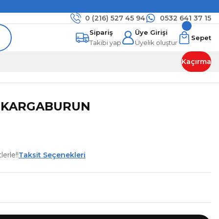
0 (216)
527 45 94
0532 641 37 15
Sipariş
Üye Girişi
Sepet
Takibi yap
Üyelik oluştur
Kaçırma
0 KARGABURUN
erle!!
Taksit Seçenekleri