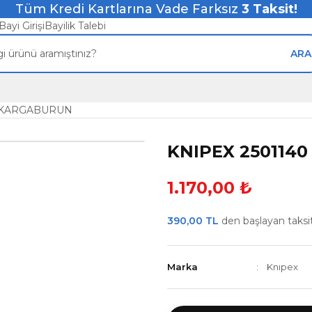
Tüm Kredi Kartlarına Vade Farksız
3
Taksit!
Bayi Girişi
Bayilik Talebi
ARA
0 KARGABURUN
KNIPEX 250114
1.170,00 ₺
390,00 TL
den başlayan taksitl
Marka
Knıpex