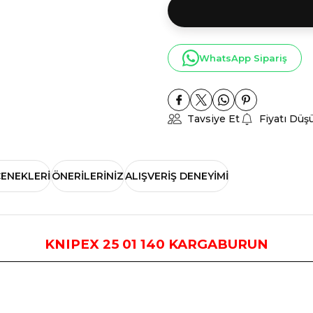
WhatsApp Sipariş
Tavsiye Et
Fiyatı Düş
ÇENEKLERI
ÖNERILERINIZ
ALIŞVERIŞ DENEYIMI
KNIPEX
2
5
0
1
1
40
KARGABURUN