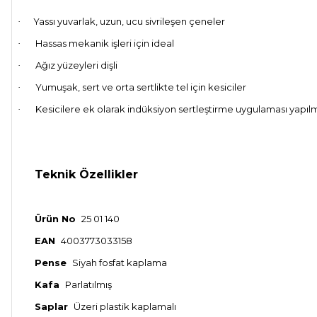
Yassı yuvarlak, uzun, ucu sivrileşen çeneler
·
Hassas mekanik işleri için ideal
·
Ağız yüzeyleri dişli
·
Yumuşak, sert ve orta sertlikte tel için kesiciler
·
Kesicilere ek olarak indüksiyon sertleştirme uygulaması yapılmışt
·
Teknik Özellikler
Ürün No
25 01 140
EAN
4003773033158
Pense
Siyah fosfat kaplama
Kafa
Parlatılmış
Saplar
Üzeri plastik kaplamalı