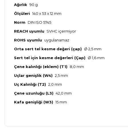
Ağırlık
90 g
Ölçüleri
140 x 53 x 12 mm
Norm
DIN ISO 5745
REACH uyumlu
SVHC içermiyor
ROHS uyumlu
uygulanamaz
Orta sert tel kesme değeri (çap)
Ø 2,5 mm
Sert tel için kesme değerleri (Çap)
Ø 1,6 mm
Çene kalınlığı (eklem) (T1)
8,0 mm
Uçlar genişlik (W4)
2,5 mm
Uç Kalınlığı (T2)
2,0 mm
Çene uzunluğu (L3)
42,0 mm
Kafa genişliği (W3)
15 mm
Bu ürünün fiyat bilgisi, resim, ürün açıklamalarında ve diğer ko
Kargom ne aşamada lütfen bilgi verin, size ulaşamıyorum.