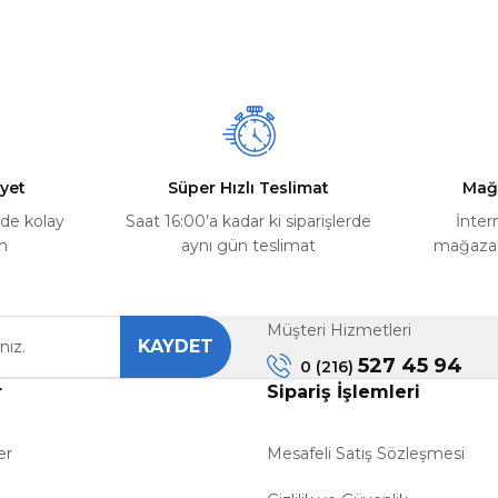
Ürün hakkında henüz soru sorulmamış.
Bu ürüne ilk yorumu siz yapın!
Yorum Yaz
Soru Sor
yet
Süper Hızlı Teslimat
Mağ
rde kolay
Saat 16:00’a kadar ki siparişlerde
İnter
m
aynı gün teslimat
mağazada
Müşteri Hizmetleri
KAYDET
Gönder
527 45 94
0 (216)
r
Sipariş İşlemleri
er
Mesafeli Satış Sözleşmesi