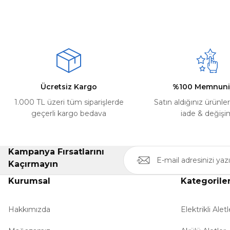
Görüş ve önerileriniz için teşekkür ederiz.
Mehmet Kayış | 17/02/2026
Ürün resmi kalitesiz, bozuk veya görüntülenemiyor.
Deneyimini Paylaş
Ürün açıklamasında eksik bilgiler bulunuyor.
Ürün bilgilerinde hatalar bulunuyor.
Ürün fiyatı diğer sitelerden daha pahalı.
Ücretsiz Kargo
%100 Memnuni
Bu ürüne benzer farklı alternatifler olmalı.
1.000 TL üzeri tüm siparişlerde
Satın aldığınız ürünle
geçerli kargo bedava
iade & değişi
Kampanya Fırsatlarını
Kaçırmayın
Kurumsal
Kategorile
Hakkımızda
Elektrikli Aletl