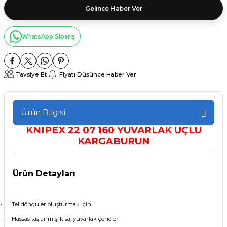
Gelince Haber Ver
WhatsApp Sipariş
Tavsiye Et
Fiyatı Düşünce Haber Ver
Ürün Bilgisi
KNIPEX
2
2
0
7
1
6
0
YUVARLAK UÇLU
KARGABURUN
Ürün Detayları
Tel döngüler oluşturmak için
·
Hassas taşlanmış, kısa, yuvarlak çeneler
·