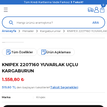
Tüm Kredi Kartlarına Vade Farksız
3
Taksit!
0
ARA
Anasayfa
Penseler
Kargaburunlar
KNIPEX 2207160 YUVARL
Tüm Özellikler
Ürün Açıklaması
KNIPEX 2207160 YUVARLAK UÇLU
KARGABURUN
1.558,80 ₺
519,60 TL
den başlayan taksitlerle!!
Taksit Seçenekleri
Marka
Knıpex