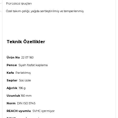
Pürüzsüz ipuçları
·
Özel takım çeliği, yağda sertleştirilmiş ve temperlenmiş
·
Teknik Özellikler
Ürün No
22 07 160
Pense
Siyah fosfat kaplama
Kafa
Parlatılmış
Saplar
Sos izole
Ağırlık
196 g
Uzunluk
160 mm
Norm
DIN ISO 5745
REACH uyumlu
SVHC içermiyor