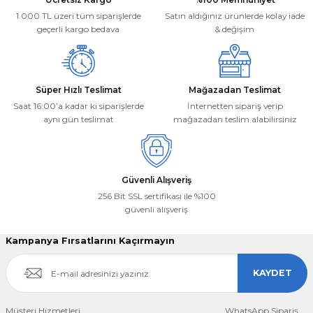
Ürün fiyatı diğer sitelerden daha pahalı.
1.000 TL üzeri tüm siparişlerde
Satın aldığınız ürünlerde kolay iade
Bu ürüne benzer farklı alternatifler olmalı.
geçerli kargo bedava
& değişim
Süper Hızlı Teslimat
Mağazadan Teslimat
Saat 16:00’a kadar ki siparişlerde
İnternetten sipariş verip
aynı gün teslimat
mağazadan teslim alabilirsiniz
Gönder
Güvenli Alışveriş
256 Bit SSL sertifikası ile %100
güvenli alışveriş
Kampanya Fırsatlarını Kaçırmayın
KAYDET
Müşteri Hizmetleri
WhatsApp Sipariş