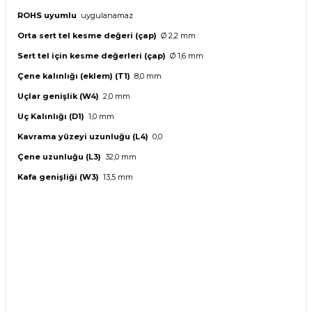
ROHS uyumlu
uygulanamaz
Orta sert tel kesme değeri (çap)
Ø 2,2 mm
Sert tel için kesme değerleri (çap)
Ø 1,6 mm
Çene kalınlığı (eklem) (T1)
8,0 mm
Uçlar genişlik (W4)
2,0 mm
Uç Kalınlığı (D1)
1,0 mm
Kavrama yüzeyi uzunluğu (L4)
0,0
Çene uzunluğu (L3)
32,0 mm
Kafa genişliği (W3)
13,5 mm