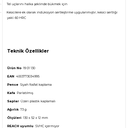
Tel uçlarını halka şeklinde bükmek için
·
Kesicilere ek olarak indüksiyon sertleştirme uygulanmıştır, kesici sertliği
·
yakl. 60 HRC
Teknik Özellikler
Ürün No
19 01 130
EAN
4003773034995
Pense
Siyah fosfat kaplama
Kafa
Parlatılmış
Saplar
Üzeri plastik kaplamalı
Ağırlık
73 g
Ölçüleri
130 x 52 x 12 mm
REACH uyumlu
SVHC içermiyor