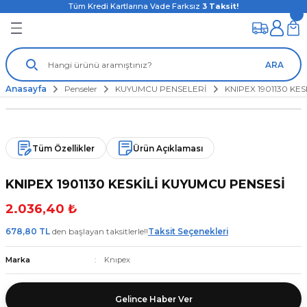
Tüm Kredi Kartlarına Vade Farksız
3
Taksit!
ARA
Anasayfa
Penseler
KUYUMCU PENSELERİ
KNIPEX 1901130 KE
Tüm Özellikler
Ürün Açıklaması
KNIPEX 1901130 KESKİLİ KUYUMCU PENSESİ
2.036,40 ₺
678,80 TL
den başlayan taksitlerle!!
Taksit Seçenekleri
Marka
Knıpex
Gelince Haber Ver