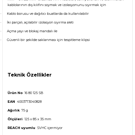
kablolarının dış kılıfını soymak ve izolasyonunu sıyırmak için
Kablo borusu ve dağıtıcı buatlarda da kullanılabilir
·
İki parçalı, açılabilir izolasyon sıyırma aleti
·
Açma yayı ve blokaj mandalı ile
·
Güvenli bir şekilde saklanması için tespitleme klipsi
·
Teknik Özellikler
Ürün No
16 80 125 SB
EAN
4003773040828
Ağırlık
75 g
Ölçüleri
125 x 85 x 35 mm
REACH uyumlu
SVHC içermiyor