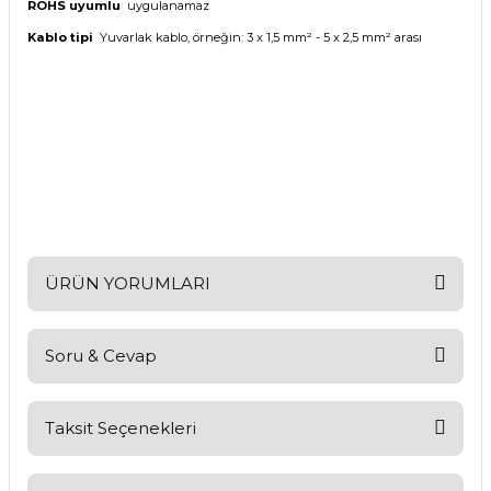
ROHS uyumlu
uygulanamaz
Kablo tipi
Yuvarlak kablo, örneğin: 3 x 1,5 mm² - 5 x 2,5 mm² arası
ÜRÜN YORUMLARI
Soru & Cevap
Bu ürüne ilk yorumu siz yapın!
Yorum Yaz
Taksit Seçenekleri
Ürün hakkında henüz soru sorulmamış.