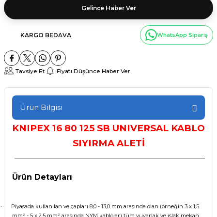
Gelince Haber Ver
KARGO BEDAVA
WhatsApp Sipariş
Tavsiye Et
Fiyatı Düşünce Haber Ver
Ürün Bilgisi
KNIPEX
16 80 125 SB UNIVERSAL KABLO
SIYIRMA ALETİ
Ürün Detayları
Piyasada kullanılan ve çapları 8,0 - 13,0 mm arasında olan (örneğin 3 x 1,5
·
mm² - 5 x 2,5 mm² arasında NYM kablolar) tüm yuvarlak ve ıslak mekan