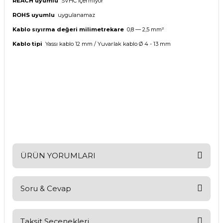
REACH uyumlu
SVHC içermiyor
ROHS uyumlu
uygulanamaz
Kablo sıyırma değeri milimetrekare
0,8 — 2,5 mm²
Kablo tipi
Yassı kablo 12 mm / Yuvarlak kablo Ø 4 - 13 mm
ÜRÜN YORUMLARI
Soru & Cevap
Bu ürüne ilk yorumu siz yapın!
Yorum Yaz
Taksit Seçenekleri
Ürün hakkında henüz soru sorulmamış.