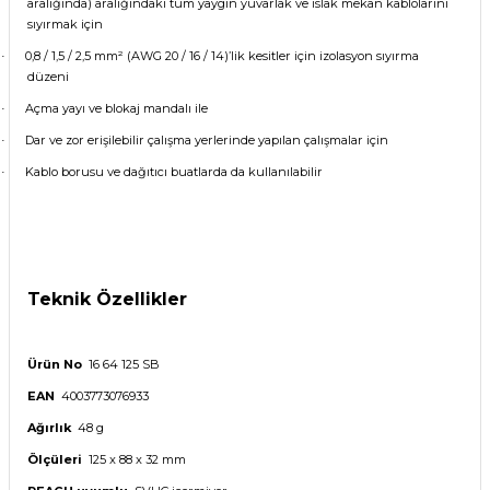
aralığında) aralığındaki tüm yaygın yuvarlak ve ıslak mekan kablolarını
sıyırmak için
0,8 / 1,5 / 2,5 mm² (AWG 20 / 16 / 14)’lik kesitler için izolasyon sıyırma
·
düzeni
Açma yayı ve blokaj mandalı ile
·
Dar ve zor erişilebilir çalışma yerlerinde yapılan çalışmalar için
·
Kablo borusu ve dağıtıcı buatlarda da kullanılabilir
·
Teknik Özellikler
Ürün No
16 64 125 SB
EAN
4003773076933
Ağırlık
48 g
Ölçüleri
125 x 88 x 32 mm