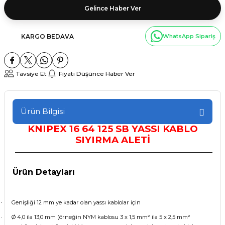
Gelince Haber Ver
KARGO BEDAVA
WhatsApp Sipariş
Tavsiye Et
Fiyatı Düşünce Haber Ver
Ürün Bilgisi
KNIPEX
16 64 125 SB YASSI KABLO
SIYIRMA ALETİ
Ürün Detayları
Genişliği 12 mm'ye kadar olan yassı kablolar için
·
Ø 4,0 ila 13,0 mm (örneğin NYM kablosu 3 x 1,5 mm² ila 5 x 2,5 mm²
·