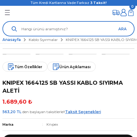
Tüm Kredi Kartlarına Vade Farksız
3
Taksit!
0
ARA
Anasayfa
Kablo Sıyırmalar
KNIPEX 1664125 SB YASSI KABLO SIYIR
Tüm Özellikler
Ürün Açıklaması
KNIPEX 1664125 SB YASSI KABLO SIYIRMA
ALETİ
1.689,60 ₺
563,20 TL
den başlayan taksitlerle!!
Taksit Seçenekleri
Marka
Knıpex