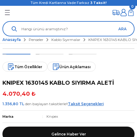
Tüm Kredi Kartlarına Vade Farksız
3
Taksit!
0
ARA
Anasayfa
Penseler
Kablo Sıyırmalar
KNIPEX 1630145 KABLO SI
Tüm Özellikler
Ürün Açıklaması
KNIPEX 1630145 KABLO SIYIRMA ALETİ
4.070,40 ₺
1.356,80 TL
den başlayan taksitlerle!!
Taksit Seçenekleri
Marka
Knıpex
Gelince Haber Ver