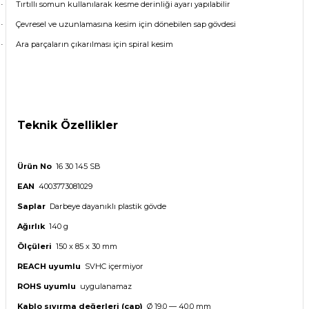
Tırtıllı somun kullanılarak kesme derinliği ayarı yapılabilir
·
Çevresel ve uzunlamasına kesim için dönebilen sap gövdesi
·
Ara parçaların çıkarılması için spiral kesim
·
Teknik Özellikler
Ürün No
16 30 145 SB
EAN
4003773081029
Saplar
Darbeye dayanıklı plastik gövde
Ağırlık
140 g
Ölçüleri
150 x 85 x 30 mm
REACH uyumlu
SVHC içermiyor
ROHS uyumlu
uygulanamaz
Kablo sıyırma değerleri (çap)
Ø 19,0 — 40,0 mm