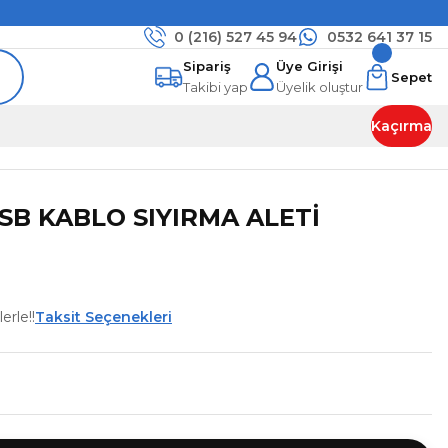
0 (216)
527 45 94
0532 641 37 15
Sipariş
Üye Girişi
Sepet
Takibi yap
Üyelik oluştur
Kaçırma
 SB KABLO SIYIRMA ALETİ
erle!!
Taksit Seçenekleri