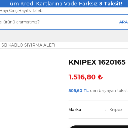
Tüm Kredi Kartlarına Vade Farksız
3
Taksit!
Bayi Girişi
Bayilik Talebi
ARA
5 SB KABLO SIYIRMA ALETİ
KNIPEX 1620165
1.516,80 ₺
505,60 TL
den başlayan taksitl
Marka
Knıpex