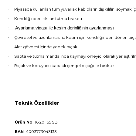
Piyasada kullanılan tüm yuvarlak kabloların dış kılıfını soymak iç
·
Kendiliğinden sıkılan tutma braketi
·
·
Ayarlama vidası ile kesim derinliğinin ayarlanması
Çevresel ve uzunlamasına kesim için kendiliğinden dönen bıç
·
Alet gövdesi içinde yedek bıçak
·
Sapta ve tutma mandalında kaymayı önleyici olarak yerleşti
·
Bıçak ve koruyucu kapaklı çengel bıçağı ile birlikte
·
Teknik Özellikler
Ürün No
16 20 165 SB
EAN
4003773043133