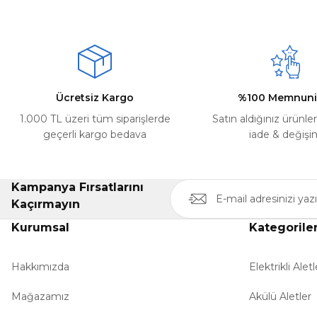
Ürün resmi kalitesiz, bozuk veya görüntülenemiyor.
Deneyimini Paylaş
Ürün açıklamasında eksik bilgiler bulunuyor.
Ürün bilgilerinde hatalar bulunuyor.
Ürün fiyatı diğer sitelerden daha pahalı.
Ücretsiz Kargo
%100 Memnuni
Bu ürüne benzer farklı alternatifler olmalı.
1.000 TL üzeri tüm siparişlerde
Satın aldığınız ürünle
geçerli kargo bedava
iade & değişi
Kampanya Fırsatlarını
Kaçırmayın
Kurumsal
Kategorile
Hakkımızda
Elektrikli Aletl
Mağazamız
Akülü Aletler