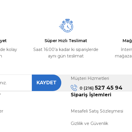
Yorum Yaz
Soru Sor
yet
Süper Hızlı Teslimat
Mağ
rde kolay
Saat 16:00’a kadar ki siparişlerde
İnter
m
aynı gün teslimat
mağazada
Müşteri Hizmetleri
KAYDET
Gönder
527 45 94
0 (216)
r
Sipariş İşlemleri
er
Mesafeli Satış Sözleşmesi
Gizlilik ve Güvenlik