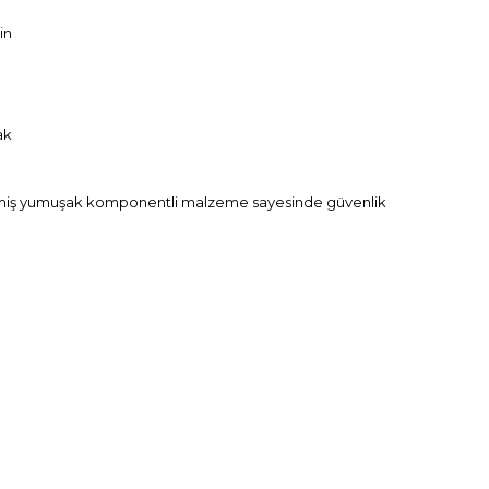
in
ak
rilmiş yumuşak komponentli malzeme sayesinde güvenlik