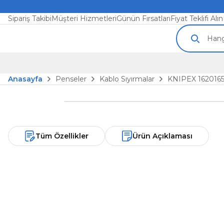
Sipariş Takibi
Müşteri Hizmetleri
Günün Fırsatları
Fiyat Teklifi Alın
Anasayfa
Penseler
Kablo Sıyırmalar
KNIPEX 162016
Tüm Özellikler
Ürün Açıklaması