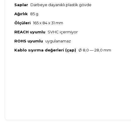
Saplar
Darbeye dayanıklı plastik gövde
Ağırlık
85 g
Ölçüleri
165 x 84 x 31 mm
REACH uyumlu
SVHC içermiyor
ROHS uyumlu
uygulanamaz
Kablo sıyırma değerleri (çap)
Ø 8,0 — 28,0 mm
Bu ürünün fiyat bilgisi, resim, ürün açıklamalarında ve diğer ko
Kargom ne aşamada lütfen bilgi verin, size ulaşamıyorum.
Görüş ve önerileriniz için teşekkür ederiz.
Mehmet Kayış | 17/02/2026