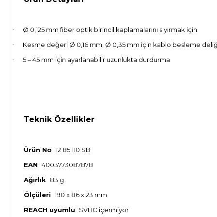
Ø 0,125 mm fiber optik birincil kaplamalarını sıyırmak için
·
Kesme değeri Ø 0,16 mm, Ø 0,35 mm için kablo besleme deliğ
·
5 – 45 mm için ayarlanabilir uzunlukta durdurma
·
Teknik Özellikler
Ürün No
12 85 110 SB
EAN
4003773087878
Ağırlık
83 g
Ölçüleri
190 x 86 x 23 mm
REACH uyumlu
SVHC içermiyor