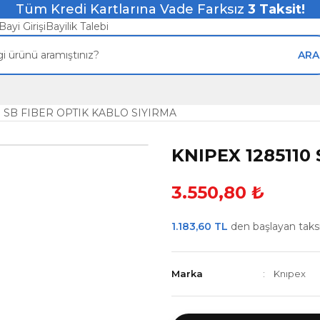
Tüm Kredi Kartlarına Vade Farksız
3
Taksit!
Bayi Girişi
Bayilik Talebi
ARA
0 SB FIBER OPTIK KABLO SIYIRMA
KNIPEX 1285110
3.550,80 ₺
1.183,60 TL
den başlayan taksit
Marka
Knıpex