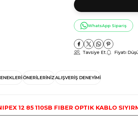
WhatsApp Sipariş
Tavsiye Et
Fiyatı Düş
ÇENEKLERI
ÖNERILERINIZ
ALIŞVERIŞ DENEYIMI
IPEX 12 85 110SB FIBER OPTIK KABLO SIYIR