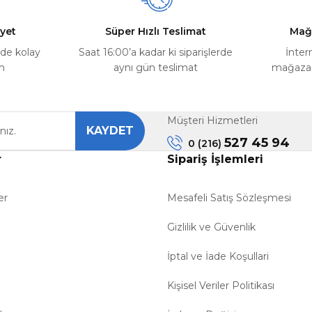
yet
Süper Hızlı Teslimat
Mağ
rde kolay
Saat 16:00’a kadar ki siparişlerde
İnter
m
aynı gün teslimat
mağazada
Müşteri Hizmetleri
KAYDET
Gönder
527 45 94
0 (216)
r
Sipariş İşlemleri
er
Mesafeli Satış Sözleşmesi
Gizlilik ve Güvenlik
İptal ve İade Koşullari
Kişisel Veriler Politikası