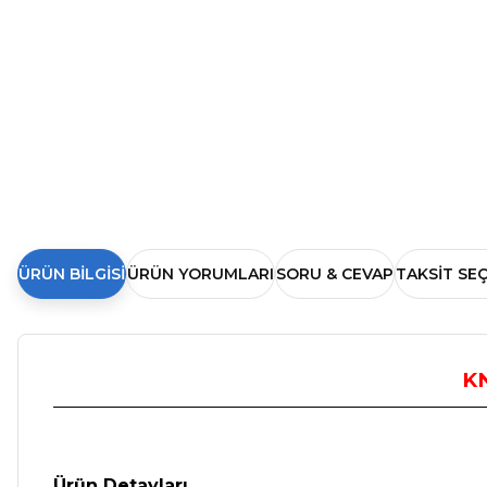
ÜRÜN BILGISI
ÜRÜN YORUMLARI
SORU & CEVAP
TAKSIT SE
KN
Ürün Detayları