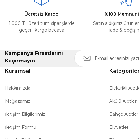
Ürün fiyatı diğer sitelerden daha pahalı.
Ücretsiz Kargo
%100 Memnuni
Bu ürüne benzer farklı alternatifler olmalı.
1.000 TL üzeri tüm siparişlerde
Satın aldığınız ürünle
geçerli kargo bedava
iade & değişi
Kampanya Fırsatlarını
Kaçırmayın
Kurumsal
Kategorile
Hakkımızda
Elektrikli Aletl
Mağazamız
Akülü Aletler
İletişim Bilgilerimiz
Bahçe Aletler
İletişim Formu
El Aletler