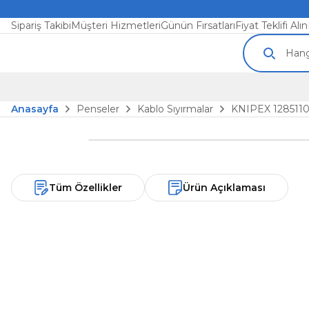
Sipariş Takibi
Müşteri Hizmetleri
Günün Fırsatları
Fiyat Teklifi Alın
Anasayfa
Penseler
Kablo Sıyırmalar
KNIPEX 128511
Tüm Özellikler
Ürün Açıklaması