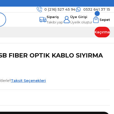
0 (216)
527 45 94
0532 641 37 15
Sipariş
Üye Girişi
Sepet
Takibi yap
Üyelik oluştur
Kaçırma
 SB FIBER OPTIK KABLO SIYIRMA
lerle!!
Taksit Seçenekleri