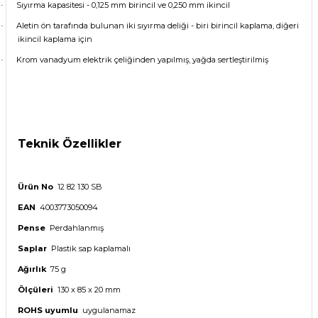
Sıyırma kapasitesi - 0,125 mm birincil ve 0,250 mm ikincil
·
Aletin ön tarafında bulunan iki sıyırma deliği - biri birincil kaplama, diğeri
·
ikincil kaplama için
Krom vanadyum elektrik çeliğinden yapılmış, yağda sertleştirilmiş
·
Teknik Özellikler
Ürün No
12 82 130 SB
EAN
4003773050094
Pense
Perdahlanmış
Saplar
Plastik sap kaplamalı
Ağırlık
75 g
Ölçüleri
130 x 85 x 20 mm
ROHS uyumlu
uygulanamaz