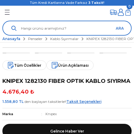
Tüm Kredi Kartlarına Vade Farksız
3
Taksit!
0
ARA
Anasayfa
Penseler
Kablo Sıyırmalar
KNIPEX 1282130 FIBER OP
Tüm Özellikler
Ürün Açıklaması
KNIPEX 1282130 FIBER OPTIK KABLO SIYIRMA
4.676,40 ₺
1.558,80 TL
den başlayan taksitlerle!!
Taksit Seçenekleri
Marka
Knıpex
Gelince Haber Ver