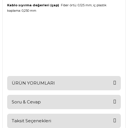
Kablo sıyırma değerleri (çap)
Fiber örtü: 0,125 mm; iç plastik
kaplama: 0,250 mm
ÜRÜN YORUMLARI
Soru & Cevap
Bu ürüne ilk yorumu siz yapın!
Yorum Yaz
Taksit Seçenekleri
Ürün hakkında henüz soru sorulmamış.