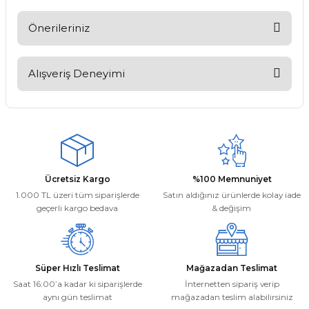
Soru Sor
Önerileriniz
Bu ürünün fiyat bilgisi, resim, ürün açıklamalarında ve diğer
konularda yetersiz gördüğünüz noktaları öneri formunu
Alışveriş Deneyimi
kullanarak tarafımıza iletebilirsiniz.
Görüş ve önerileriniz için teşekkür ederiz.
Kargom ne aşamada lütfen bilgi
verin, size ulaşamıyorum.
Ürün resmi kalitesiz, bozuk veya görüntülenemiyor.
Mehmet Kayış | 17/02/2026
Ürün açıklamasında eksik bilgiler bulunuyor.
Ürün bilgilerinde hatalar bulunuyor.
Deneyimini Paylaş
Ücretsiz Kargo
%100 Memnuniyet
Ürün fiyatı diğer sitelerden daha pahalı.
1.000 TL üzeri tüm siparişlerde
Satın aldığınız ürünlerde kolay iade
Bu ürüne benzer farklı alternatifler olmalı.
geçerli kargo bedava
& değişim
Süper Hızlı Teslimat
Mağazadan Teslimat
Saat 16:00’a kadar ki siparişlerde
İnternetten sipariş verip
aynı gün teslimat
mağazadan teslim alabilirsiniz
Gönder