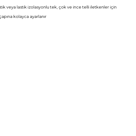
k veya lastik izolasyonlu tek, çok ve ince telli iletkenler için
i çapına kolayca ayarlanır