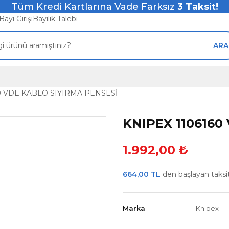
Tüm Kredi Kartlarına Vade Farksız
3
Taksit!
Bayi Girişi
Bayilik Talebi
ARA
0 VDE KABLO SIYIRMA PENSESİ
KNIPEX 1106160
1.992,00 ₺
664,00 TL
den başlayan taksitl
Marka
Knıpex