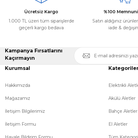
Ürün fiyatı diğer sitelerden daha pahalı.
Ücretsiz Kargo
%100 Memnuni
Bu ürüne benzer farklı alternatifler olmalı.
1.000 TL üzeri tüm siparişlerde
Satın aldığınız ürünle
geçerli kargo bedava
iade & değişi
Kampanya Fırsatlarını
Kaçırmayın
Kurumsal
Kategorile
Hakkımızda
Elektrikli Aletl
Mağazamız
Akülü Aletler
İletişim Bilgilerimiz
Bahçe Aletler
İletişim Formu
El Aletler
Havale Bildirim Formu
Tüm Kategori