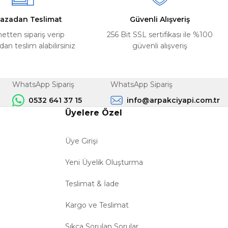
azadan Teslimat
Güvenli Alışveriş
netten sipariş verip
256 Bit SSL sertifikası ile %100
n teslim alabilirsiniz
güvenli alışveriş
WhatsApp Sipariş
WhatsApp Sipariş
0532 641 37 15
info@arpakciyapi.com.tr
Üyelere Özel
Üye Girişi
Yeni Üyelik Oluşturma
Teslimat & İade
Kargo ve Teslimat
Sıkça Sorulan Sorular