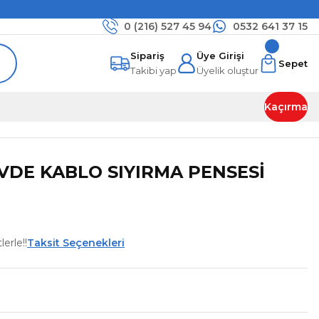
0 (216)
527 45 94
0532 641 37 15
Sipariş
Üye Girişi
Sepet
Takibi yap
Üyelik oluştur
Kaçırma
 VDE KABLO SIYIRMA PENSESİ
erle!!
Taksit Seçenekleri