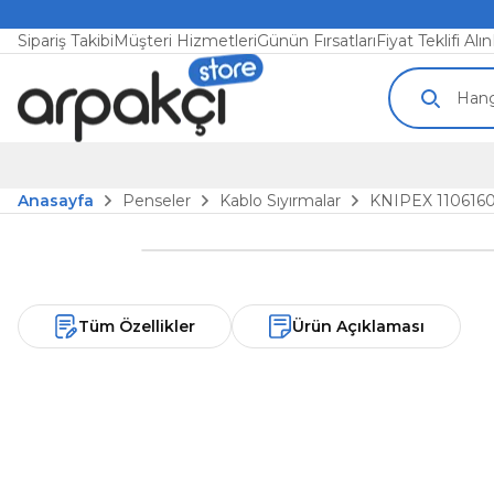
Sipariş Takibi
Müşteri Hizmetleri
Günün Fırsatları
Fiyat Teklifi Alın
Anasayfa
Penseler
Kablo Sıyırmalar
KNIPEX 110616
Tüm Özellikler
Ürün Açıklaması