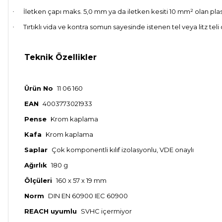
İletken çapı maks. 5,0 mm ya da iletken kesiti 10 mm² olan plasti
·
Tırtıklı vida ve kontra somun sayesinde istenen tel veya litz tel
·
Teknik Özellikler
Ürün No
11 06 160
EAN
4003773021933
Pense
Krom kaplama
Kafa
Krom kaplama
Saplar
Çok komponentli kılıf izolasyonlu, VDE onaylı
Ağırlık
180 g
Ölçüleri
160 x 57 x 19 mm
Norm
DIN EN 60900 IEC 60900
REACH uyumlu
SVHC içermiyor