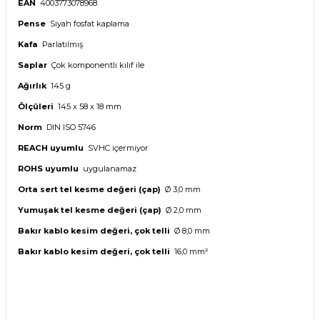
EAN
4003773078968
Pense
Siyah fosfat kaplama
Kafa
Parlatılmış
Saplar
Çok komponentli kılıf ile
Ağırlık
145 g
Ölçüleri
145 x 58 x 18 mm
Norm
DIN ISO 5746
REACH uyumlu
SVHC içermiyor
ROHS uyumlu
uygulanamaz
Orta sert tel kesme değeri (çap)
Ø 3,0 mm
Yumuşak tel kesme değeri (çap)
Ø 2,0 mm
Bakır kablo kesim değeri, çok telli
Ø 8,0 mm
Bakır kablo kesim değeri, çok telli
16,0 mm²