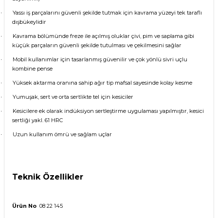
Yassı iş parçalarını güvenli şekilde tutmak için kavrama yüzeyi tek taraflı
·
dışbükeylidir
Kavrama bölümünde freze ile açılmış oluklar çivi, pim ve saplama gibi
·
küçük parçaların güvenli şekilde tutulması ve çekilmesini sağlar
Mobil kullanımlar için tasarlanmış güvenilir ve çok yönlü sivri uçlu
·
kombine pense
Yüksek aktarma oranına sahip ağır tip mafsal sayesinde kolay kesme
·
Yumuşak, sert ve orta sertlikte tel için kesiciler
·
Kesicilere ek olarak indüksiyon sertleştirme uygulaması yapılmıştır, kesici
·
sertliği yakl. 61 HRC
Uzun kullanım ömrü ve sağlam uçlar
·
Teknik Özellikler
Ürün No
08 22 145