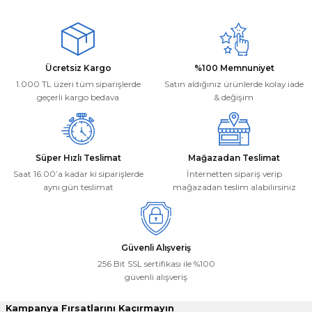
Ürün resmi kalitesiz, bozuk veya görüntülenemiyor.
Mehmet Kayış | 17/02/2026
Ürün açıklamasında eksik bilgiler bulunuyor.
Ürün bilgilerinde hatalar bulunuyor.
Deneyimini Paylaş
Ücretsiz Kargo
%100 Memnuniyet
Ürün fiyatı diğer sitelerden daha pahalı.
1.000 TL üzeri tüm siparişlerde
Satın aldığınız ürünlerde kolay iade
Bu ürüne benzer farklı alternatifler olmalı.
geçerli kargo bedava
& değişim
Süper Hızlı Teslimat
Mağazadan Teslimat
Saat 16:00’a kadar ki siparişlerde
İnternetten sipariş verip
aynı gün teslimat
mağazadan teslim alabilirsiniz
Gönder
Güvenli Alışveriş
256 Bit SSL sertifikası ile %100
güvenli alışveriş
Kampanya Fırsatlarını Kaçırmayın