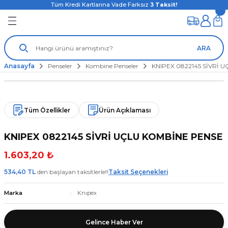
Tüm Kredi Kartlarına Vade Farksız
3
Taksit!
ARA
Anasayfa
Penseler
Kombine Penseler
KNIPEX 0822145 SİVRİ 
Tüm Özellikler
Ürün Açıklaması
KNIPEX 0822145 SİVRİ UÇLU KOMBİNE PENSE
1.603,20 ₺
534,40 TL
den başlayan taksitlerle!!
Taksit Seçenekleri
Marka
Knıpex
Gelince Haber Ver