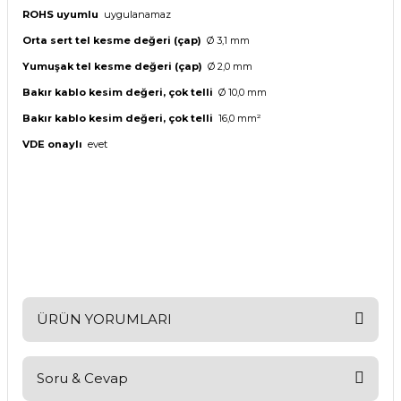
ROHS uyumlu
uygulanamaz
Orta sert tel kesme değeri (çap)
Ø 3,1 mm
Yumuşak
tel kesme değeri (çap)
Ø 2,0 mm
Bakır kablo kesim değeri, çok telli
Ø 10,0 mm
Bakır kablo kesim değeri, çok telli
16,0 mm²
VDE onaylı
evet
ÜRÜN YORUMLARI
Soru & Cevap
Bu ürüne ilk yorumu siz yapın!