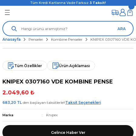
Tüm Kredi Kartlarına Vade Farksız
3
Taksit!
ARA
Anasayfa
Penseler
Kombine Penseler
KNIPEX 0307160 VDE K
Tüm Özellikler
Ürün Açıklaması
KNIPEX 0307160 VDE KOMBINE PENSE
2.049,60 ₺
683,20 TL
den başlayan taksitlerle!!
Taksit Seçenekleri
Marka
Knıpex
Gelince Haber Ver