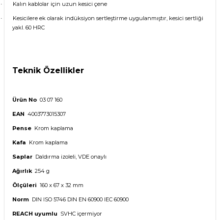
Kalın kablolar için uzun kesici çene
·
Kesicilere ek olarak indüksiyon sertleştirme uygulanmıştır, kesici sertliği
·
yakl. 60 HRC
Teknik Özellikler
Ürün No
03 07 160
EAN
4003773015307
Pense
Krom kaplama
Kafa
Krom kaplama
Saplar
Daldırma izoleli, VDE onaylı
Ağırlık
254 g
Ölçüleri
160 x 67 x 32 mm
Norm
DIN ISO 5746 DIN EN 60900 IEC 60900
REACH uyumlu
SVHC içermiyor