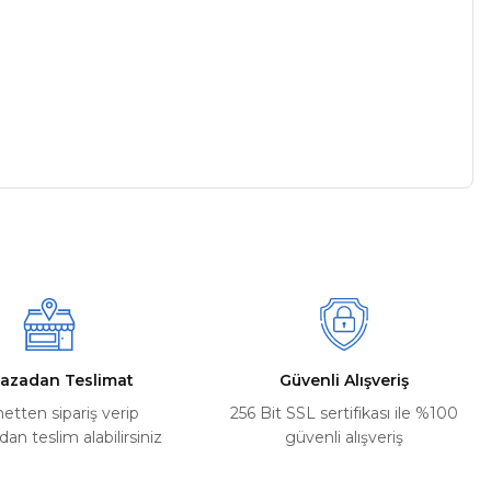
a iletebilirsiniz.
azadan Teslimat
Güvenli Alışveriş
netten sipariş verip
256 Bit SSL sertifikası ile %100
n teslim alabilirsiniz
güvenli alışveriş