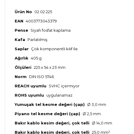
Ürün No
02 02 225
EAN
4003773043379
Pense
Siyah fosfat kaplama
Kafa
Parlatılmış
Saplar
Çok komponentli kılıf ile
Ağırlık
405 g
Ölçüleri
225 x 54 x 23 mm
Norm
DIN ISO 5746
REACH uyumlu
SVHC içermiyor
ROHS uyumlu
uygulanamaz
Yumuşak tel kesme değeri (çap)
Ø 3,0 mm
Piyano tel kesme değeri (çap)
Ø 2,5 mm
Bakır kablo kesim değeri, çok telli
Ø 14,0 mm
Bakır kablo kesim değeri, çok telli
25,0 mm²