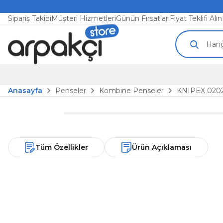
Sipariş Takibi
Müşteri Hizmetleri
Günün Fırsatları
Fiyat Teklifi Alın
Anasayfa
Penseler
Kombine Penseler
KNIPEX 020
Tüm Özellikler
Ürün Açıklaması