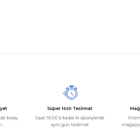
nularda yetersiz gördüğünüz noktaları öneri formunu kullanarak tarafımız
Ürün hakkında henüz soru sorulmamış.
Bu ürüne ilk yorumu siz yapın!
Yorum Yaz
Soru Sor
yet
Süper Hızlı Teslimat
Mağ
rde kolay
Saat 16:00’a kadar ki siparişlerde
İnter
m
aynı gün teslimat
mağazada