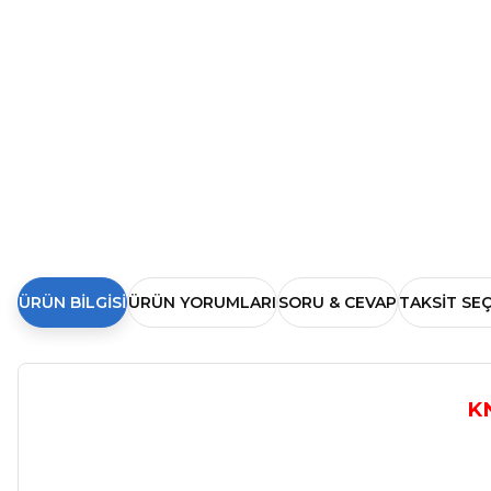
ÜRÜN BILGISI
ÜRÜN YORUMLARI
SORU & CEVAP
TAKSIT SE
K