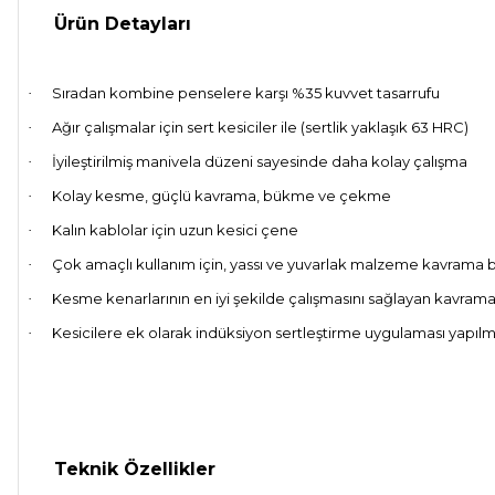
Ürün Detayları
Sıradan kombine penselere karşı %35 kuvvet tasarrufu
·
Ağır çalışmalar için sert kesiciler ile (sertlik yaklaşık 63 HRC)
·
İyileştirilmiş manivela düzeni sayesinde daha kolay çalışma
·
Kolay kesme, güçlü kavrama, bükme ve çekme
·
Kalın kablolar için uzun kesici çene
·
Çok amaçlı kullanım için, yassı ve yuvarlak malzeme kavrama b
·
Kesme kenarlarının en iyi şekilde çalışmasını sağlayan kavrama
·
Kesicilere ek olarak indüksiyon sertleştirme uygulaması yapılmı
·
Teknik Özellikler