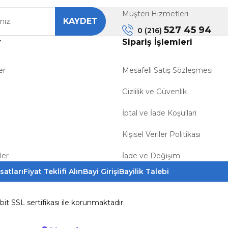
Müşteri Hizmetleri
KAYDET
Gönder
527 45 94
0 (216)
r
Sipariş İşlemleri
er
Mesafeli Satış Sözleşmesi
Gizlilik ve Güvenlik
İptal ve İade Koşullari
Kişisel Veriler Politikası
ler
İade ve Değişim
satları
Fiyat Teklifi Alın
Bayi Girişi
Bayilik Talebi
6bit SSL sertifikası ile korunmaktadır.