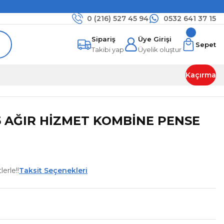
0 (216)
527 45 94
0532 641 37 15
Sipariş
Üye Girişi
Sepet
Takibi yap
Üyelik oluştur
Kaçırma
5 AĞIR HİZMET KOMBİNE PENSE
erle!!
Taksit Seçenekleri