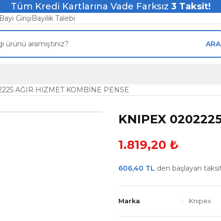
Tüm Kredi Kartlarına Vade Farksız
3
Taksit!
Bayi Girişi
Bayilik Talebi
ARA
2225 AĞIR HİZMET KOMBİNE PENSE
KNIPEX 020222
1.819,20 ₺
606,40 TL
den başlayan taksitl
Marka
Knıpex