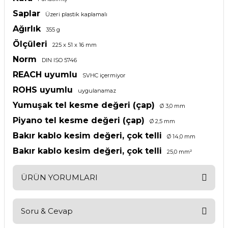
Saplar
Üzeri plastik kaplamalı
Ağırlık
355 g
Ölçüleri
225 x 51 x 16 mm
Norm
DIN ISO 5746
REACH uyumlu
SVHC içermiyor
ROHS uyumlu
uygulanamaz
Yumuşak tel kesme değeri (çap)
Ø 3,0 mm
Piyano tel kesme değeri (çap)
Ø 2,5 mm
Bakır kablo kesim değeri, çok telli
Ø 14,0 mm
Bakır kablo kesim değeri, çok telli
25,0 mm²
ÜRÜN YORUMLARI
Soru & Cevap
Bu ürüne ilk yorumu siz yapın!