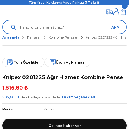
Tüm Kredi Kartlarına Vade Farksız
3
Taksit!
ARA
Anasayfa
Penseler
Kombine Penseler
Knipex 0201225 Ağır Hiz
Tüm Özellikler
Ürün Açıklaması
Knipex 0201225 Ağır Hizmet Kombine Pense
1.516,80 ₺
505,60 TL
den başlayan taksitlerle!!
Taksit Seçenekleri
Marka
Knıpex
Gelince Haber Ver