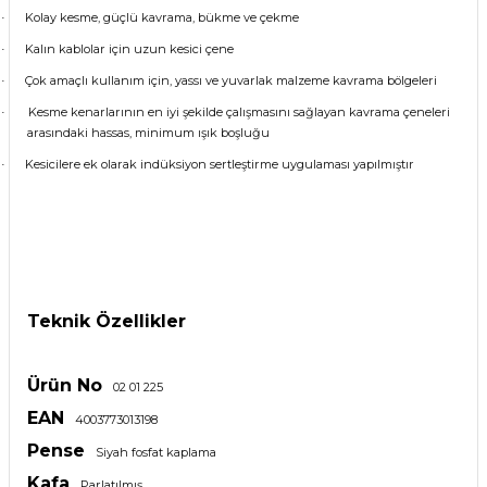
Kolay kesme, güçlü kavrama, bükme ve çekme
·
Kalın kablolar için uzun kesici çene
·
Çok amaçlı kullanım için, yassı ve yuvarlak malzeme kavrama bölgeleri
·
Kesme kenarlarının en iyi şekilde çalışmasını sağlayan kavrama çeneleri
·
arasındaki hassas, minimum ışık boşluğu
Kesicilere ek olarak indüksiyon sertleştirme uygulaması yapılmıştır
·
Teknik Özellikler
Ürün No
02 01 225
EAN
4003773013198
Pense
Siyah fosfat kaplama
Kafa
Parlatılmış