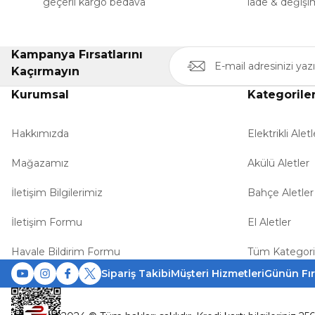
geçerli kargo bedava
iade & değişi
Kampanya Fırsatlarını
Kaçırmayın
Kurumsal
Kategorile
Hakkımızda
Elektrikli Aletl
Mağazamız
Akülü Aletler
İletişim Bilgilerimiz
Bahçe Aletler
İletişim Formu
El Aletler
Havale Bildirim Formu
Tüm Kategori
Sipariş Takibi
Müşteri Hizmetleri
Günün Fır