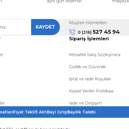
m
aynı gün teslimat
mağazada
Müşteri Hizmetleri
KAYDET
Gönder
527 45 94
0 (216)
r
Sipariş İşlemleri
er
Mesafeli Satış Sözleşmesi
Gizlilik ve Güvenlik
İptal ve İade Koşullari
Kişisel Veriler Politikası
ler
İade ve Değişim
satları
Fiyat Teklifi Alın
Bayi Girişi
Bayilik Talebi