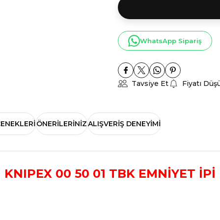
WhatsApp Sipariş
Tavsiye Et
Fiyatı Düş
ÇENEKLERI
ÖNERILERINIZ
ALIŞVERIŞ DENEYIMI
KNIPEX 00 50 01 TBK EMNİYET İPİ