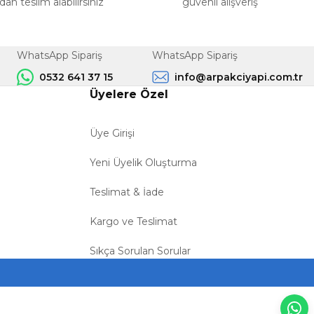
n teslim alabilirsiniz
güvenli alışveriş
WhatsApp Sipariş
WhatsApp Sipariş
0532 641 37 15
info@arpakciyapi.com.tr
Üyelere Özel
Üye Girişi
Yeni Üyelik Oluşturma
Teslimat & İade
Kargo ve Teslimat
Sıkça Sorulan Sorular