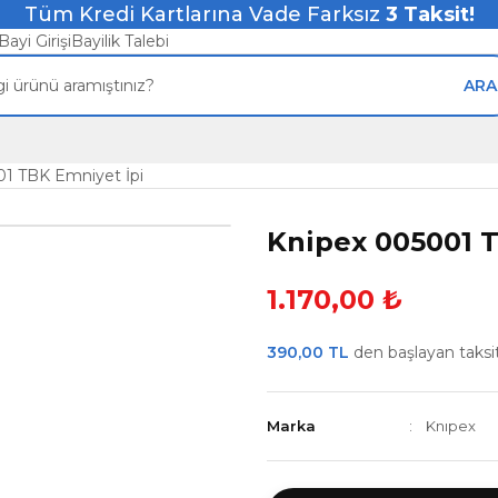
Tüm Kredi Kartlarına Vade Farksız
3
Taksit!
Bayi Girişi
Bayilik Talebi
ARA
1 TBK Emniyet İpi
Knipex 005001 T
1.170,00 ₺
390,00 TL
den başlayan taksitl
Marka
Knıpex