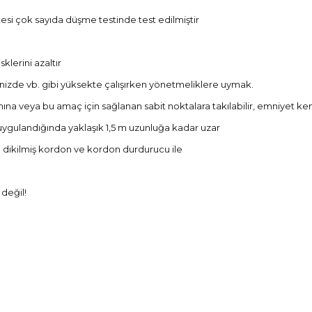
itesi çok sayıda düşme testinde test edilmiştir
klerini azaltır
nizde vb. gibi yüksekte çalışırken yönetmeliklere uymak.
eya bu amaç için sağlanan sabit noktalara takılabilir, emniyet kemeri a
uygulandığında yaklaşık 1,5 m uzunluğa kadar uzar
 dikilmiş kordon ve kordon durdurucu ile
 değil!