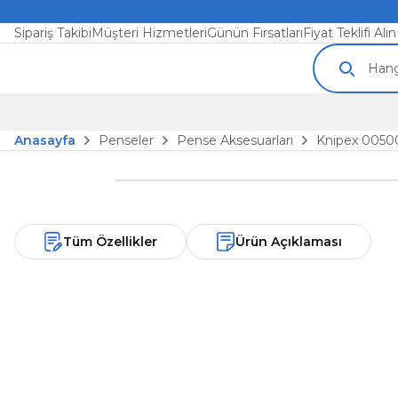
Sipariş Takibi
Müşteri Hizmetleri
Günün Fırsatları
Fiyat Teklifi Alın
Anasayfa
Penseler
Pense Aksesuarları
Knipex 00500
Tüm Özellikler
Ürün Açıklaması