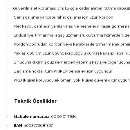
Güvenilir alet koruması için: 1,5 kg'a kadar aletleri tutma kapas
·
Geniş çalışma yarıçapı: rahat çalışma için uzun kordon
·
Alet kaybı, canlıların yaralanması ve nesnelerin hasar görmesi ris
·
Endüstriyel tırmanma, ağaç uzmanları, kurtarma hizmetleri, de
·
Kordon doğrudan kordon veya karabina ile tırmanma ekipmanına v
·
Yaklaşık 90 cm uzunluğundaki büzgülü kumaş kayış ipi, ağırlık 
·
Bir ucuna dikilmiş düz kemerden yapılmış kayış ve diğer ucuna
·
Bağlama noktalı tüm KNIPEX penseleri için uygundur
·
KKD (kişisel koruyucu ekipman) yok: kişisel güvenlik için uygun
·
Teknik Özellikler
Makale numarası
00 50 01 T BK
·
EAN
4003773081357
·