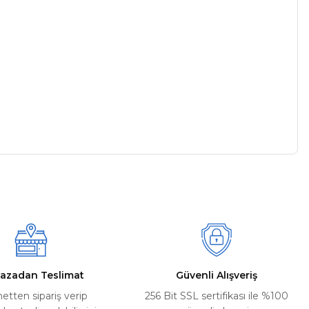
a iletebilirsiniz.
azadan Teslimat
Güvenli Alışveriş
netten sipariş verip
256 Bit SSL sertifikası ile %100