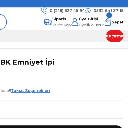
0 (216)
527 45 94
0532 641 37 15
Sipariş
Üye Girişi
Sepet
Takibi yap
Üyelik oluştur
Kaçırma
BK Emniyet İpi
erle!!
Taksit Seçenekleri