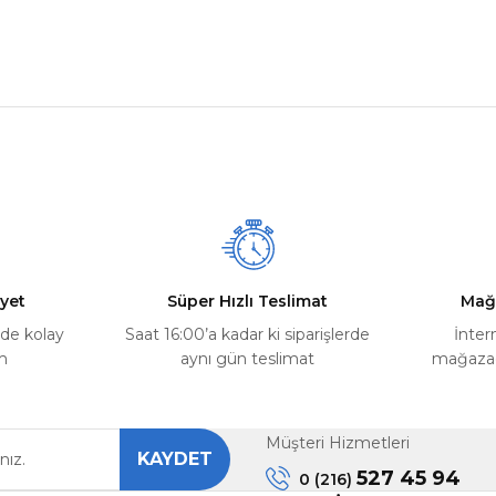
nularda yetersiz gördüğünüz noktaları öneri formunu kullanarak tarafımız
Ürün hakkında henüz soru sorulmamış.
Bu ürüne ilk yorumu siz yapın!
Yorum Yaz
Soru Sor
yet
Süper Hızlı Teslimat
Mağ
rde kolay
Saat 16:00’a kadar ki siparişlerde
İnter
m
aynı gün teslimat
mağazada
Müşteri Hizmetleri
KAYDET
Gönder
527 45 94
0 (216)