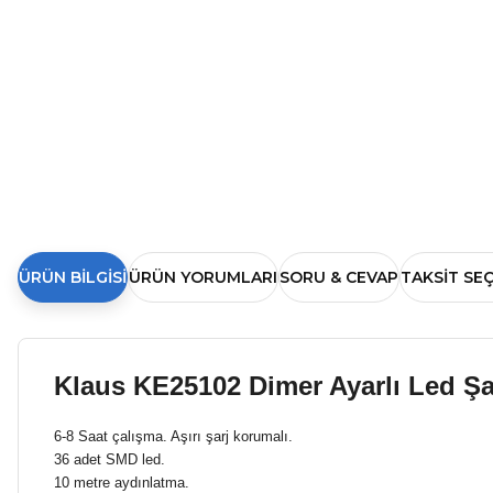
ÜRÜN BILGISI
ÜRÜN YORUMLARI
SORU & CEVAP
TAKSIT SE
Klaus KE25102 Dimer Ayarlı Led Şar
6-8 Saat çalışma. Aşırı şarj korumalı.
36 adet SMD led.
10 metre aydınlatma.