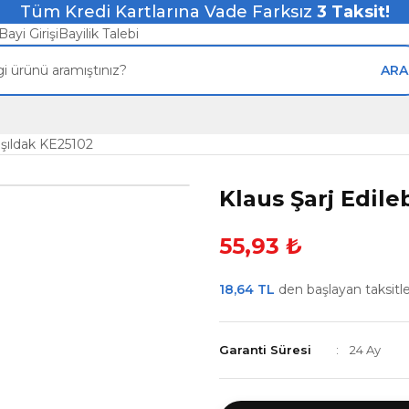
Tüm Kredi Kartlarına Vade Farksız
3
Taksit!
Bayi Girişi
Bayilik Talebi
ARA
 Işıldak KE25102
Klaus Şarj Edile
55,93 ₺
18,64 TL
den başlayan taksitler
Garanti Süresi
24 Ay