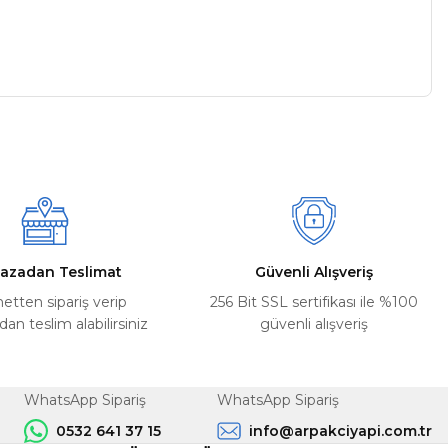
a iletebilirsiniz.
azadan Teslimat
Güvenli Alışveriş
netten sipariş verip
256 Bit SSL sertifikası ile %100
n teslim alabilirsiniz
güvenli alışveriş
WhatsApp Sipariş
WhatsApp Sipariş
0532 641 37 15
info@arpakciyapi.com.tr