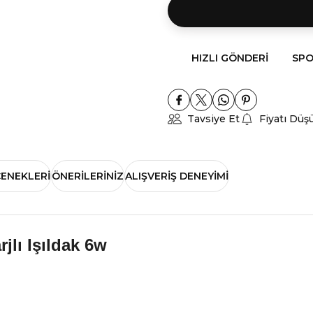
HIZLI GÖNDERI
SPO
Tavsiye Et
Fiyatı Düş
ÇENEKLERI
ÖNERILERINIZ
ALIŞVERIŞ DENEYIMI
jlı Işıldak 6w