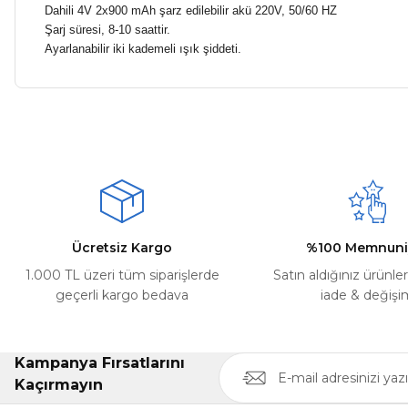
Dahili 4V 2x900 mAh şarz edilebilir akü 220V, 50/60 HZ
Şarj süresi, 8-10 saattir.
Ayarlanabilir iki kademeli ışık şiddeti.
Bu ürünün fiyat bilgisi, resim, ürün açıklamalarında ve diğer ko
Kargom ne aşamada lütfen bilgi verin, size ulaşamıyorum.
Görüş ve önerileriniz için teşekkür ederiz.
Mehmet Kayış | 17/02/2026
Ürün resmi kalitesiz, bozuk veya görüntülenemiyor.
Deneyimini Paylaş
Ürün açıklamasında eksik bilgiler bulunuyor.
Ürün bilgilerinde hatalar bulunuyor.
Ürün fiyatı diğer sitelerden daha pahalı.
Ücretsiz Kargo
%100 Memnuni
Bu ürüne benzer farklı alternatifler olmalı.
1.000 TL üzeri tüm siparişlerde
Satın aldığınız ürünle
geçerli kargo bedava
iade & değişi
Kampanya Fırsatlarını
Kaçırmayın