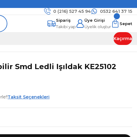
0 (216)
527 45 94
0532 641 37 15
Sipariş
Üye Girişi
Sepet
Takibi yap
Üyelik oluştur
Kaçırma
bilir Smd Ledli Işıldak KE25102
le!!
Taksit Seçenekleri