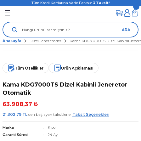
Tüm Kredi Kartlarına Vade Farksız
3
Taksit!
ARA
Anasayfa
Dizel Jeneratörler
Kama KDG7000TS Dizel Kabinli Jener
Tüm Özellikler
Ürün Açıklaması
Kama KDG7000TS Dizel Kabinli Jeneretor
Otomatik
63.908,37 ₺
21.302,79 TL
den başlayan taksitlerle!!
Taksit Seçenekleri
Marka
Kipor
Garanti Süresi
24 Ay