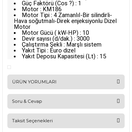
Güç Faktörü (Cos ?) : 1
Motor : KM186
Motor Tipi : 4 ZamanlıI-Bir silindirli-
Hava soğutmalı-Direk enjeksiyonlu Dizel
Motor
Motor Gücü ( kW-HP) : 10
Devir sayısı (d/dak.) : 3000
Çalıştırma Şekli : Marşlı sistem
Yakıt Tipi : Euro dizel
Yakıt Deposu Kapasitesi (Lt) : 15
ÜRÜN YORUMLARI
Soru & Cevap
Bu ürüne ilk yorumu siz yapın!
Yorum Yaz
Taksit Seçenekleri
Ürün hakkında henüz soru sorulmamış.