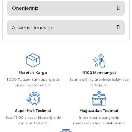
Soru Sor
Önerileriniz
Bu ürünün fiyat bilgisi, resim, ürün açıklamalarında ve diğer
konularda yetersiz gördüğünüz noktaları öneri formunu
Alışveriş Deneyimi
kullanarak tarafımıza iletebilirsiniz.
Görüş ve önerileriniz için teşekkür ederiz.
Kargom ne aşamada lütfen bilgi
verin, size ulaşamıyorum.
Ürün resmi kalitesiz, bozuk veya görüntülenemiyor.
Mehmet Kayış | 17/02/2026
Ürün açıklamasında eksik bilgiler bulunuyor.
Ürün bilgilerinde hatalar bulunuyor.
Deneyimini Paylaş
Ücretsiz Kargo
%100 Memnuniyet
Ürün fiyatı diğer sitelerden daha pahalı.
1.000 TL üzeri tüm siparişlerde
Satın aldığınız ürünlerde kolay iade
Bu ürüne benzer farklı alternatifler olmalı.
geçerli kargo bedava
& değişim
Süper Hızlı Teslimat
Mağazadan Teslimat
Saat 16:00’a kadar ki siparişlerde
İnternetten sipariş verip
aynı gün teslimat
mağazadan teslim alabilirsiniz
Gönder