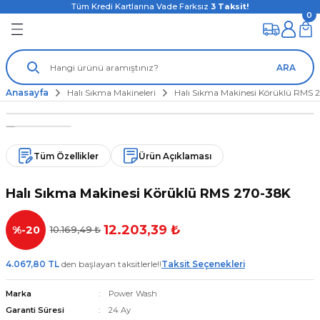
Tüm Kredi Kartlarına Vade Farksız
3
Taksit!
0
ARA
Anasayfa
Halı Sıkma Makineleri
Halı Sıkma Makinesi Körüklü RMS 
Tüm Özellikler
Ürün Açıklaması
Halı Sıkma Makinesi Körüklü RMS 270-38K
12.203,39 ₺
%-20
10.169,49 ₺
4.067,80 TL
den başlayan taksitlerle!!
Taksit Seçenekleri
Marka
Power Wash
Garanti Süresi
24 Ay