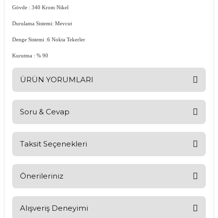
Gövde : 340 Krom Nikel
Durulama Sistemi: Mevcut
Denge Sistemi :6 Nokta Tekerler
Kurutma : % 90
ÜRÜN YORUMLARI
Soru & Cevap
Bu ürüne ilk yorumu siz yapın!
Yorum Yaz
Taksit Seçenekleri
Ürün hakkında henüz soru sorulmamış.
Soru Sor
Önerileriniz
Bu ürünün fiyat bilgisi, resim, ürün açıklamalarında ve diğer
konularda yetersiz gördüğünüz noktaları öneri formunu
Alışveriş Deneyimi
kullanarak tarafımıza iletebilirsiniz.