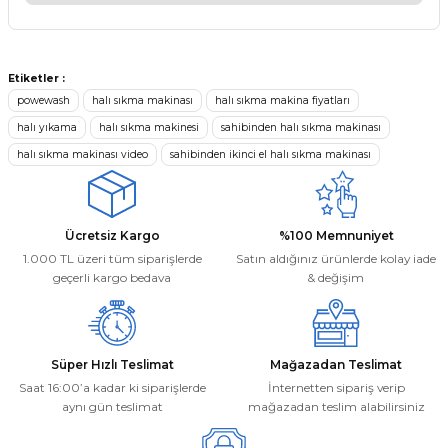
Görüş ve önerileriniz için teşekkür ederiz.
Kargom ne aşamada lütfen bilgi
verin, size ulaşamıyorum.
Ürün resmi kalitesiz, bozuk veya görüntülenemiyor.
Mehmet Kayış | 17/02/2026
Etiketler :
Ürün açıklamasında eksik bilgiler bulunuyor.
powewash
halı sıkma makinası
halı sıkma makina fiyatları
Ürün bilgilerinde hatalar bulunuyor.
halı yıkama
halı sıkma makinesi
sahibinden halı sıkma makinası
Deneyimini Paylaş
Ürün fiyatı diğer sitelerden daha pahalı.
halı sıkma makinası video
sahibinden ikinci el halı sıkma makinası
Bu ürüne benzer farklı alternatifler olmalı.
Ücretsiz Kargo
%100 Memnuniyet
1.000 TL üzeri tüm siparişlerde
Satın aldığınız ürünlerde kolay iade
geçerli kargo bedava
& değişim
Gönder
Süper Hızlı Teslimat
Mağazadan Teslimat
Saat 16:00’a kadar ki siparişlerde
İnternetten sipariş verip
aynı gün teslimat
mağazadan teslim alabilirsiniz