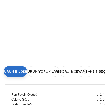
ÜRÜN BILGISI
ÜRÜN YORUMLARI
SORU & CEVAP
TAKSIT SE
Pop Perçin Ölçüsü
:
2.4
Çekme Gücü
:
1.0
Darbe Uzunluğu
:
16