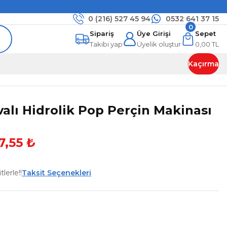
0 (216)
527 45 94
0532 641 37 15
0
Sipariş
Üye Girişi
Sepet
Takibi yap
Üyelik oluştur
0,00 TL
Kaçırma
alı Hidrolik Pop Perçin Makinası
7,55 ₺
lerle!!
Taksit Seçenekleri