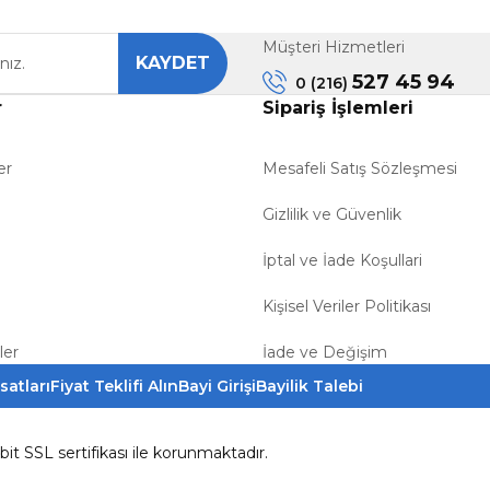
Müşteri Hizmetleri
KAYDET
Gönder
527 45 94
0 (216)
r
Sipariş İşlemleri
er
Mesafeli Satış Sözleşmesi
Gizlilik ve Güvenlik
İptal ve İade Koşullari
Kişisel Veriler Politikası
ler
İade ve Değişim
satları
Fiyat Teklifi Alın
Bayi Girişi
Bayilik Talebi
6bit SSL sertifikası ile korunmaktadır.