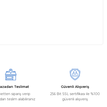
a iletebilirsiniz.
azadan Teslimat
Güvenli Alışveriş
netten sipariş verip
256 Bit SSL sertifikası ile %100
n teslim alabilirsiniz
güvenli alışveriş