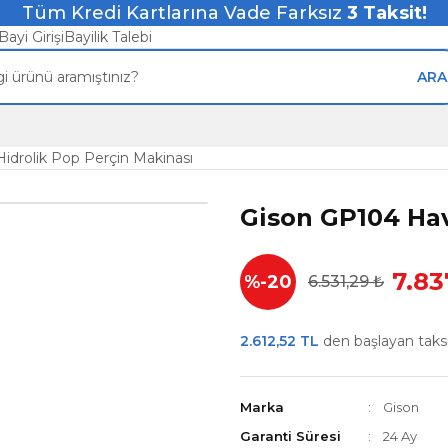
Tüm Kredi Kartlarına Vade Farksız
3
Taksit!
Bayi Girişi
Bayilik Talebi
ARA
idrolik Pop Perçin Makinası
Gison GP104 Hav
7.83
%-20
6.531,29 ₺
2.612,52 TL
den başlayan taksit
Marka
Gison
Garanti Süresi
24 Ay