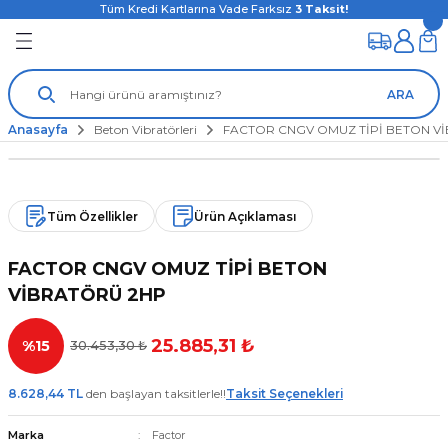
Tüm Kredi Kartlarına Vade Farksız
3
Taksit!
ARA
Anasayfa
Beton Vibratörleri
FACTOR CNGV OMUZ TİPİ BETON V
Tüm Özellikler
Ürün Açıklaması
FACTOR CNGV OMUZ TİPİ BETON
VİBRATÖRÜ 2HP
25.885,31 ₺
%15
30.453,30 ₺
8.628,44 TL
den başlayan taksitlerle!!
Taksit Seçenekleri
Marka
Factor