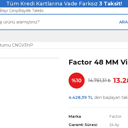
Tüm Kredi Kartlarına Vade Farksız
3
Taksit!
Bayi Girişi
Bayilik Talebi
ARA
Hortumu CNGV3HP
Factor 48 MM V
13.2
%10
14.761,31 ₺
4.428,39 TL
den başlayan taksi
Marka
Factor
Garanti Süresi
24 Ay