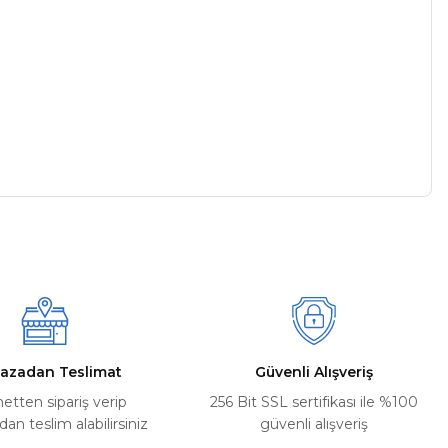
a iletebilirsiniz.
azadan Teslimat
Güvenli Alışveriş
netten sipariş verip
256 Bit SSL sertifikası ile %100
n teslim alabilirsiniz
güvenli alışveriş