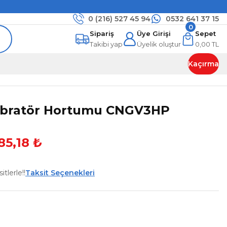
0 (216)
527 45 94
0532 641 37 15
0
Sipariş
Üye Girişi
Sepet
Takibi yap
Üyelik oluştur
0,00 TL
Kaçırma
ibratör Hortumu CNGV3HP
85,18 ₺
tlerle!!
Taksit Seçenekleri