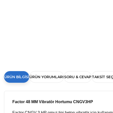
ÜRÜN BILGISI
ÜRÜN YORUMLARI
SORU & CEVAP
TAKSIT SE
Factor 48 MM Vibratör Hortumu CNGV3HP
Factor CNGV 3 HP omuz tipi beton vibratör için kullanı