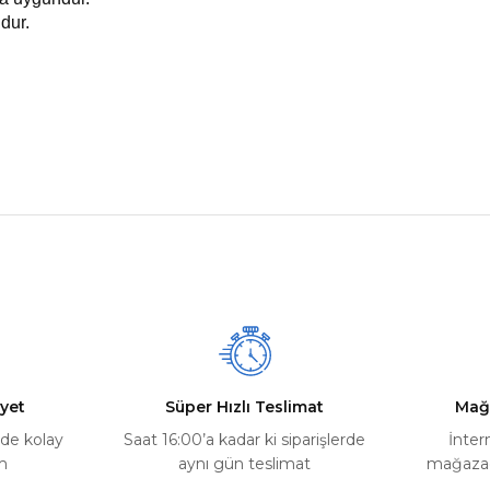
ndur.
nularda yetersiz gördüğünüz noktaları öneri formunu kullanarak tarafımız
Ürün hakkında henüz soru sorulmamış.
Bu ürüne ilk yorumu siz yapın!
Yorum Yaz
Soru Sor
yet
Süper Hızlı Teslimat
Mağ
rde kolay
Saat 16:00’a kadar ki siparişlerde
İnter
m
aynı gün teslimat
mağazada