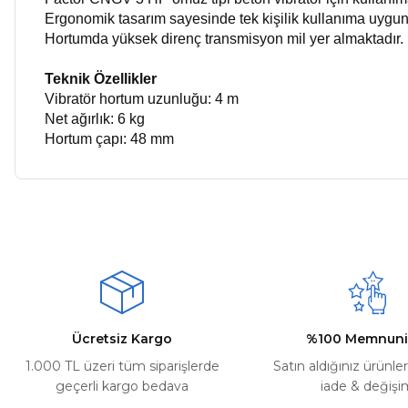
Ergonomik tasarım sayesinde tek kişilik kullanıma uygu
Hortumda yüksek direnç transmisyon mil yer almaktadır.
Teknik Özellikler
Vibratör hortum uzunluğu: 4 m
Net ağırlık: 6 kg
Hortum çapı: 48 mm
Bu ürünün fiyat bilgisi, resim, ürün açıklamalarında ve diğer ko
Kargom ne aşamada lütfen bilgi verin, size ulaşamıyorum.
Görüş ve önerileriniz için teşekkür ederiz.
Mehmet Kayış | 17/02/2026
Ürün resmi kalitesiz, bozuk veya görüntülenemiyor.
Deneyimini Paylaş
Ürün açıklamasında eksik bilgiler bulunuyor.
Ürün bilgilerinde hatalar bulunuyor.
Ürün fiyatı diğer sitelerden daha pahalı.
Ücretsiz Kargo
%100 Memnuni
Bu ürüne benzer farklı alternatifler olmalı.
1.000 TL üzeri tüm siparişlerde
Satın aldığınız ürünle
geçerli kargo bedava
iade & değişi