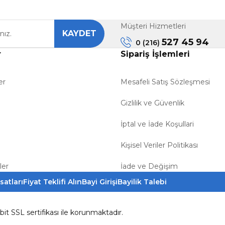
Müşteri Hizmetleri
KAYDET
Gönder
527 45 94
0 (216)
r
Sipariş İşlemleri
er
Mesafeli Satış Sözleşmesi
Gizlilik ve Güvenlik
İptal ve İade Koşullari
Kişisel Veriler Politikası
ler
İade ve Değişim
satları
Fiyat Teklifi Alın
Bayi Girişi
Bayilik Talebi
6bit SSL sertifikası ile korunmaktadır.