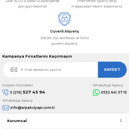
Saat 16:00’a kadar ki siparişlerde
İnternetten sipariş verip
aynı gün teslimat
mağazadan teslim alabilirsiniz
Gönder
Güvenli Alışveriş
256 Bit SSL sertifikası ile %100
güvenli alışveriş
Kampanya Fırsatlarını Kaçırmayın
KAYDET
Müşteri Hizmetleri
WhatsApp Sipariş
527 45 94
0 (216)
0532 641 37 15
WhatsApp Sipariş
info@arpakciyapi.com.tr
Kurumsal