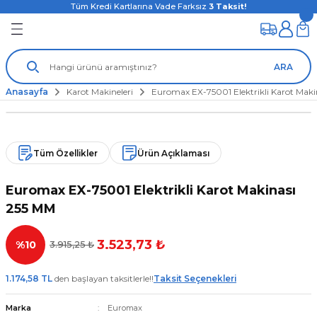
Tüm Kredi Kartlarına Vade Farksız
3
Taksit!
ARA
Anasayfa
Karot Makineleri
Euromax EX-75001 Elektrikli Karot Mak
Tüm Özellikler
Ürün Açıklaması
Euromax EX-75001 Elektrikli Karot Makinası
255 MM
3.523,73 ₺
%10
3.915,25 ₺
1.174,58 TL
den başlayan taksitlerle!!
Taksit Seçenekleri
Marka
Euromax