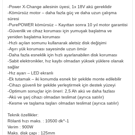
-Power X-Change ailesinin üyesi, 1x 18V akü gereklidir
-Kömürsüz motor – daha fazla güç ve daha uzun çalışma
süresi
-PurePOWER kömürsüz – Kayıttan sonra 10 yıl motor garantisi
-Güvenlik ve cihaz koruması için yumuşak başlatma ve
yeniden başlatma koruması
-Hızlı açılan somunu kullanarak aletsiz disk değişimi
-Aşırı yük koruması sayesinde uzun ömür
-Daha fazla esneklik için hızlı ayarlanabilen disk koruması
-Sabit elektronikler, hız kaybı olmadan yüksek yüklere olanak
sağlar
-Hız ayarı – LED ekranlı
-Ek tutamak – iki konumda esnek bir şekilde monte edilebilir
-Cihazı güvenli bir şekilde yerleştirmek için destek yüzeyi
-Optimum sonuçlar için öneri: 2,5 Ah akü ve daha fazlası
-Akü ve şarj cihazı olmadan teslimat (ayrıca satılır)
-Kesme ve taşlama taşları olmadan teslimat (ayrıca satılır)
Teknik özellikler:
Rölanti hızı maks. : 10500 dk^-1
Verim : 900W
Maks. disk çapı : 125mm