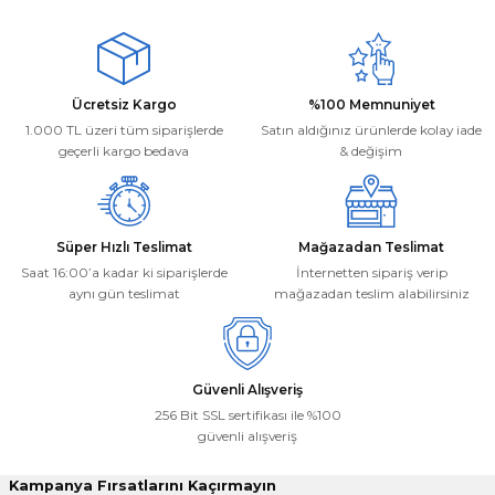
Ürün resmi kalitesiz, bozuk veya görüntülenemiyor.
Mehmet Kayış | 17/02/2026
Ürün açıklamasında eksik bilgiler bulunuyor.
Ürün bilgilerinde hatalar bulunuyor.
Deneyimini Paylaş
Ücretsiz Kargo
%100 Memnuniyet
Ürün fiyatı diğer sitelerden daha pahalı.
1.000 TL üzeri tüm siparişlerde
Satın aldığınız ürünlerde kolay iade
Bu ürüne benzer farklı alternatifler olmalı.
geçerli kargo bedava
& değişim
Süper Hızlı Teslimat
Mağazadan Teslimat
Saat 16:00’a kadar ki siparişlerde
İnternetten sipariş verip
aynı gün teslimat
mağazadan teslim alabilirsiniz
Gönder
Güvenli Alışveriş
256 Bit SSL sertifikası ile %100
güvenli alışveriş
Kampanya Fırsatlarını Kaçırmayın