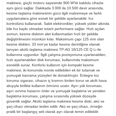
makinesi, güçlü motoru sayesinde 900 W'lık kablolu cihazla
aynı gücü sağlar. Dakikada 3.000 ila 10.500 devir arasında,
kesme taşlama makinesinin gücü ilgili malzemeye ve farklı
uygulamalara göre esnek bir şekilde ayarlanabilir. hız
kontrolünü kullanarak. Sabit elektronikler, yüksek yükler altında
bile hız kaybı olmadan tutarlı performans sağlar. Hızlı açılan
somun, kesme diskinin alet kullanmadan hızlı bir şekilde
değiştirilmesini mümkün kılar. Maksimum çapı 125 mm olan
kesme diskleri, 33 mm'ye kadar kesme derinliğine olanak
tanıyan akülü taşlama makinesi TP-AG 18/125 CE Q Li ile
kullanıma uygundur. İlgili çalışma pozisyonuna uyarlanabilen,
hızlı ayarlanabilen disk koruması, kullanımda maksimum
esneklik sunar. Konforlu kullanım için kompakt kesme
makinesi, iki konumda monte edilebilen ek bir tutamak ve
yumuşak kavrama yüzeyleri ile donatılmıştır. Entegre toz
koruma ızgarası, cihazın iç kısmını kirden korur ve akıllı hava
akışıyla birlikte kullanım ömrünü uzatır. Aşırı yük koruması,
aşırı ısınma hasarını önler ve yumuşak başlatma ve yeniden
başlatma koruması, çalışma sırasında yüksek düzeyde
güvenlik sağlar. Akülü taşlama makinesi kesme diski, akü ve
şarj cihazı olmadan teslim edilir. Akü ve şarj cihazı, örneğin
pratik bir başlangıç seti olarak ayrı olarak temin edilebilir.