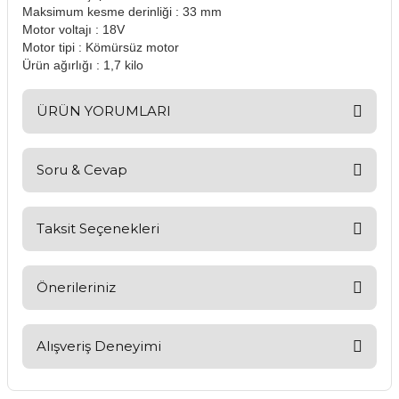
Maksimum kesme derinliği : 33 mm
Motor voltajı : 18V
Motor tipi : Kömürsüz motor
Ürün ağırlığı : 1,7 kilo
ÜRÜN YORUMLARI
Soru & Cevap
Bu ürüne ilk yorumu siz yapın!
Yorum Yaz
Taksit Seçenekleri
Ürün hakkında henüz soru sorulmamış.
Soru Sor
Önerileriniz
Bu ürünün fiyat bilgisi, resim, ürün açıklamalarında ve diğer
konularda yetersiz gördüğünüz noktaları öneri formunu
Alışveriş Deneyimi
kullanarak tarafımıza iletebilirsiniz.
Görüş ve önerileriniz için teşekkür ederiz.
Kargom ne aşamada lütfen bilgi
verin, size ulaşamıyorum.