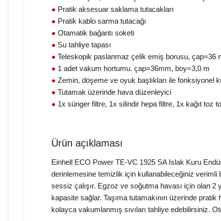
●
Pratik aksesuar saklama tutacakları
●
Pratik kablo sarma tutacağı
●
Otamatik bağantı soketi
●
Su tahliye tapası
●
Teleskopik paslanmaz çelik emiş borusu, çap=36
●
1 adet vakum hortumu. çap=36mm, boy=3,0 m
●
Zemin, döşeme ve oyuk başlıkları ile fonksiyonel k
●
Tutamak üzerinde hava düzenleyici
●
1x sünger filtre, 1x silindir hepa filtre, 1x kağıt toz t
Ürün açıklaması
Einhell ECO Power TE-VC 1925 SA Islak Kuru Endüstri
derinlemesine temizlik için kullanabileceğiniz verim
sessiz çalışır. Egzoz ve soğutma havası için olan 2 y
kapasite sağlar. Taşıma tutamakının üzerinde pratik 
kolayca vakumlanmış sıvıları tahliye edebilirsiniz. Oto