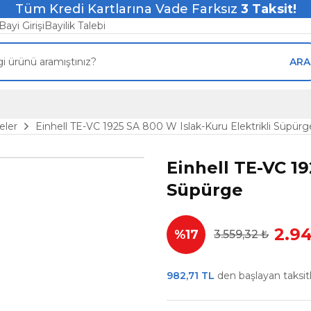
Tüm Kredi Kartlarına Vade Farksız
3
Taksit!
Bayi Girişi
Bayilik Talebi
ARA
eler
Einhell TE-VC 1925 SA 800 W Islak-Kuru Elektrikli Süpürg
Einhell TE-VC 19
Süpürge
2.94
%17
3.559,32 ₺
982,71 TL
den başlayan taksitle