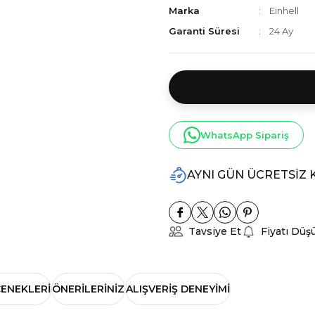
Marka
Einhell
Garanti Süresi
24 Ay
WhatsApp Sipariş
AYNI GÜN ÜCRETSİZ
Tavsiye Et
Fiyatı Düş
ÇENEKLERI
ÖNERILERINIZ
ALIŞVERIŞ DENEYIMI