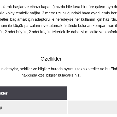
olarak başlar ve cihazı kapattığınızda bile kısa bir süre çalışmaya 
a bile kolay temizlik sağlar. 3 metre uzunluğundaki hava ayarlı emiş h
etleri bağlamak için adaptörü ile neredeyse her kullanım için hazırdır
tmanı ile küçük parçalarını ve tutamak üstünde bulunan kompartman i
ı, 2 adet büyük, 2 adet küçük tekerlek ile daha iyi mobilite ve konforl
Özellikler
etaylar, şekiller ve bilgiler: burada ayrıntılı teknik veriler ve bu Ein
hakkında özel bilgiler bulacaksınız.
ikler
jı