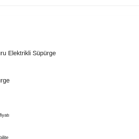
u Elektrikli Süpürge
ürge
iyatı
ilite