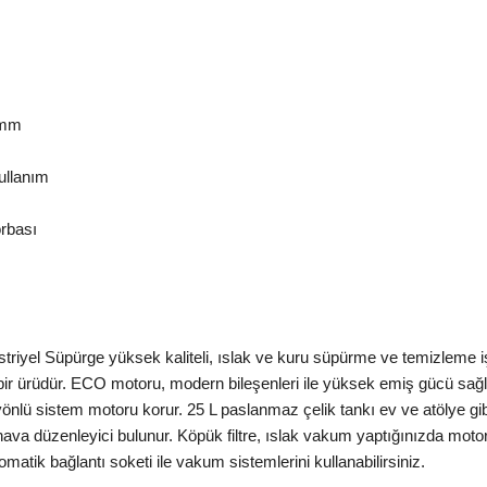
 mm
ullanım
orbası
yel Süpürge yüksek kaliteli, ıslak ve kuru süpürme ve temizleme işl
li bir ürüdür. ECO motoru, modern bileşenleri ile yüksek emiş gücü sa
önlü sistem motoru korur. 25 L paslanmaz çelik tankı ev ve atölye gib
hava düzenleyici bulunur. Köpük filtre, ıslak vakum yaptığınızda mot
matik bağlantı soketi ile vakum sistemlerini kullanabilirsiniz.