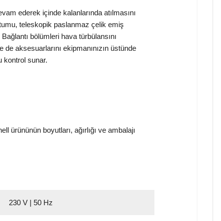
devam ederek içinde kalanlarında atılmasını
ortumu, teleskopik paslanmaz çelik emiş
. Bağlantı bölümleri hava türbülansını
le de aksesuarlarını ekipmanınızın üstünde
u kontrol sunar.
hell ürününün boyutları, ağırlığı ve ambalajı
230 V | 50 Hz