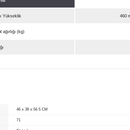
isi
x Yükseklik
460 
 ağırlığı (kg)
ğı
46 x 38 x 56.5 CM
71