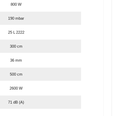
800 W
190 mbar
25 L 2222
300 cm
36 mm
500 cm
2600 W
71 dB (A)