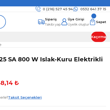
0 (216)
527 45 94
0532 641 37 15
Sipariş
Üye Girişi
Sepet
Takibi yap
Üyelik oluştur
Kaçırma
e
25 SA 800 W Islak-Kuru Elektrikli
8,14 ₺
rle!!
Taksit Seçenekleri