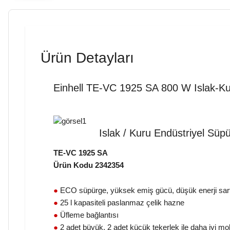
Ürün Detayları
Einhell TE-VC 1925 SA 800 W Islak-Kur
Islak / Kuru Endüstriyel Süp
TE-VC 1925 SA
Ürün Kodu 2342354
●
ECO süpürge, yüksek emiş gücü, düşük enerji sarf
●
25 l kapasiteli paslanmaz çelik hazne
●
Üfleme bağlantısı
●
2 adet büyük, 2 adet küçük tekerlek ile daha iyi mob