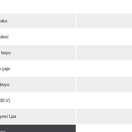
aks.
tesi
 boyu
 çapı
 boyu
30 V)
yesi Lpa