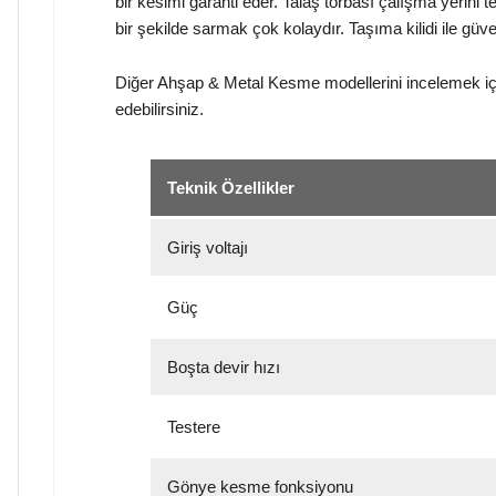
bir kesimi garanti eder. Talaş torbası çalışma yerini 
bir şekilde sarmak çok kolaydır. Taşıma kilidi ile güve
Diğer Ahşap & Metal Kesme modellerini incelemek i
edebilirsiniz.
Teknik Özellikler
Giriş voltajı
Güç
Boşta devir hızı
Testere
Gönye kesme fonksiyonu