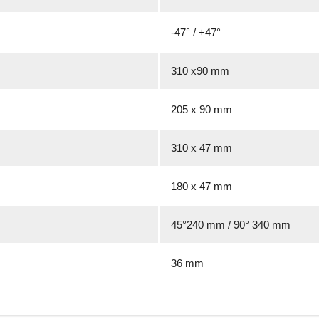
-47° / +47°
310 x90 mm
205 x 90 mm
310 x 47 mm
180 x 47 mm
45°240 mm / 90° 340 mm
36 mm