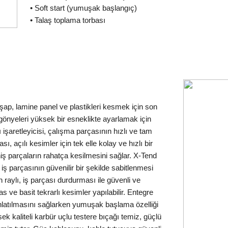
• Soft start (yumuşak başlangıç)
• Talaş toplama torbası
p, lamine panel ve plastikleri kesmek için son
i gönyeleri yüksek bir esneklikte ayarlamak için
ı işaretleyicisi, çalışma parçasının hızlı ve tam
, açılı kesimler için tek elle kolay ve hızlı bir
eniş parçaların rahatça kesilmesini sağlar. X-Tend
iş parçasının güvenilir bir şekilde sabitlenmesi
n raylı, iş parçası durdurması ile güvenli ve
s ve basit tekrarlı kesimler yapılabilir. Entegre
ınlatılmasını sağlarken yumuşak başlama özelliği
k kaliteli karbür uçlu testere bıçağı temiz, güçlü