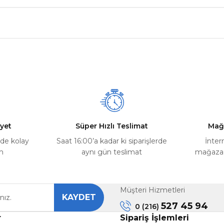
nularda yetersiz gördüğünüz noktaları öneri formunu kullanarak tarafımız
Ürün hakkında henüz soru sorulmamış.
Bu ürüne ilk yorumu siz yapın!
Yorum Yaz
Soru Sor
yet
Süper Hızlı Teslimat
Mağ
rde kolay
Saat 16:00’a kadar ki siparişlerde
İnter
m
aynı gün teslimat
mağazada
Müşteri Hizmetleri
KAYDET
Gönder
527 45 94
0 (216)
r
Sipariş İşlemleri