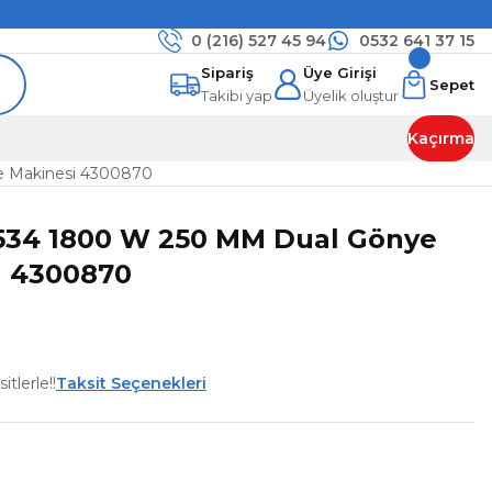
0 (216)
527 45 94
0532 641 37 15
Sipariş
Üye Girişi
Sepet
Takibi yap
Üyelik oluştur
Kaçırma
e Makinesi 4300870
2534 1800 W 250 MM Dual Gönye
i 4300870
tlerle!!
Taksit Seçenekleri