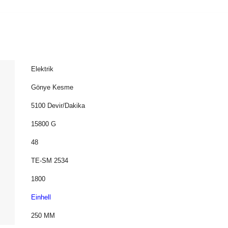
Elektrik
Gönye Kesme
5100 Devir/Dakika
15800 G
48
TE-SM 2534
1800
Einhell
250 MM