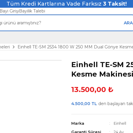
Tüm Kredi Kartlarına Vade Farksız
3
Taksit!
Bayi Girişi
Bayilik Talebi
ARA
eleri
Einhell TE-SM 2534 1800 W 250 MM Dual Gönye Kesm
Einhell TE-SM 
Kesme Makines
13.500,00 ₺
4.500,00 TL
den başlayan taksi
Marka
Einhell
Garanti Süresi
24 Ay