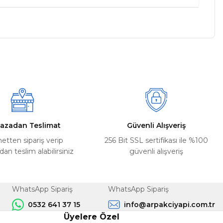
a iletebilirsiniz.
azadan Teslimat
Güvenli Alışveriş
netten sipariş verip
256 Bit SSL sertifikası ile %100
n teslim alabilirsiniz
güvenli alışveriş
WhatsApp Sipariş
WhatsApp Sipariş
0532 641 37 15
info@arpakciyapi.com.tr
Üyelere Özel