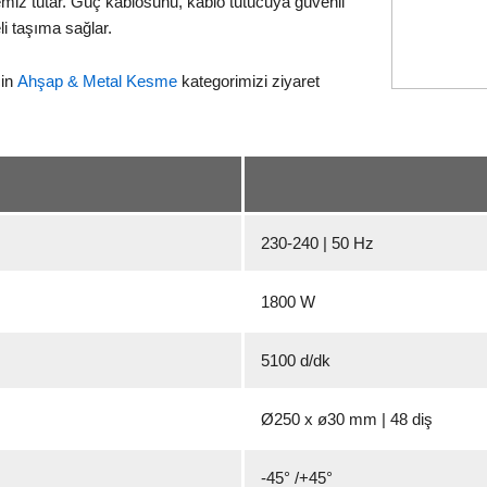
temiz tutar. Güç kablosunu, kablo tutucuya güvenli
li taşıma sağlar.
çin
Ahşap & Metal Kesme
kategorimizi ziyaret
230-240 | 50 Hz
1800 W
5100 d/dk
Ø250 x ø30 mm | 48 diş
-45° /+45°