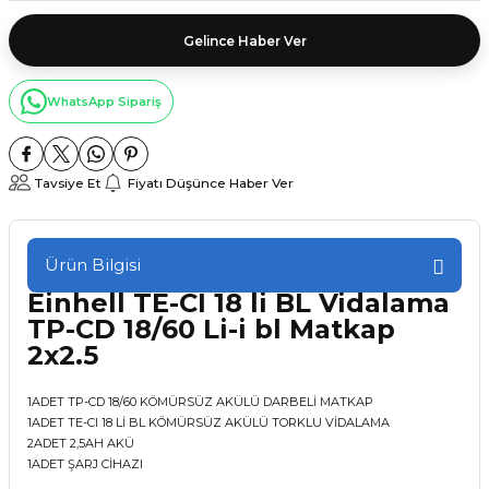
Gelince Haber Ver
WhatsApp Sipariş
Tavsiye Et
Fiyatı Düşünce Haber Ver
Ürün Bilgisi
Einhell TE-CI 18 li BL Vidalama
TP-CD 18/60 Li-i bl Matkap
2x2.5
1ADET TP-CD 18/60 KÖMÜRSÜZ AKÜLÜ DARBELİ MATKAP
1ADET TE-CI 18 Lİ BL KÖMÜRSÜZ AKÜLÜ TORKLU VİDALAMA
2ADET 2,5AH AKÜ
1ADET ŞARJ CİHAZI