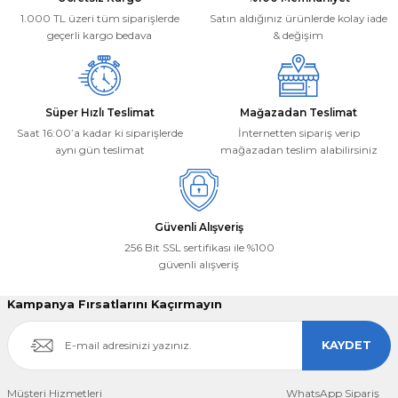
Ürün fiyatı diğer sitelerden daha pahalı.
1.000 TL üzeri tüm siparişlerde
Satın aldığınız ürünlerde kolay iade
Bu ürüne benzer farklı alternatifler olmalı.
geçerli kargo bedava
& değişim
Süper Hızlı Teslimat
Mağazadan Teslimat
Saat 16:00’a kadar ki siparişlerde
İnternetten sipariş verip
aynı gün teslimat
mağazadan teslim alabilirsiniz
Gönder
Güvenli Alışveriş
256 Bit SSL sertifikası ile %100
güvenli alışveriş
Kampanya Fırsatlarını Kaçırmayın
KAYDET
Müşteri Hizmetleri
WhatsApp Sipariş