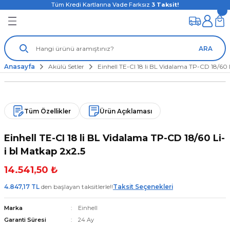
Tüm Kredi Kartlarına Vade Farksız
3
Taksit!
ARA
Anasayfa
Akülü Setler
Einhell TE-CI 18 li BL Vidalama TP-CD 18/60 
Tüm Özellikler
Ürün Açıklaması
Einhell TE-CI 18 li BL Vidalama TP-CD 18/60 Li-
i bl Matkap 2x2.5
14.541,50 ₺
4.847,17 TL
den başlayan taksitlerle!!
Taksit Seçenekleri
Marka
Einhell
Garanti Süresi
24 Ay