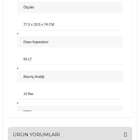
Ölçüler
77.5 x 33.5 x 74 CM
Depo Kapasitesi
50 LT
Basınç Aralığı
10 Bar
Voltaj
230
ÜRÜN YORUMLARI