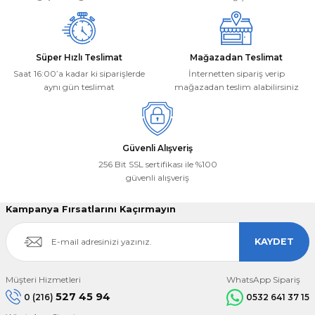
Ağırlık
33500 G
Süper Hızlı Teslimat
Mağazadan Teslimat
Saat 16:00’a kadar ki siparişlerde
İnternetten sipariş verip
aynı gün teslimat
mağazadan teslim alabilirsiniz
Gönder
Silindir Sayısı
1
Güvenli Alışveriş
256 Bit SSL sertifikası ile %100
güvenli alışveriş
Kampanya Fırsatlarını Kaçırmayın
KAYDET
Müşteri Hizmetleri
WhatsApp Sipariş
527 45 94
0 (216)
0532 641 37 15