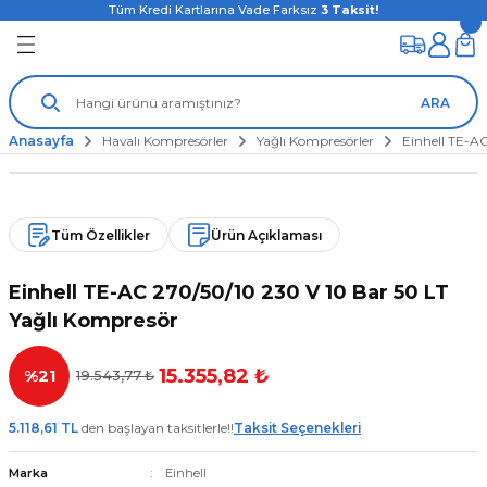
Tüm Kredi Kartlarına Vade Farksız
3
Taksit!
ARA
Anasayfa
Havalı Kompresörler
Yağlı Kompresörler
Einhell TE-A
Tüm Özellikler
Ürün Açıklaması
Einhell TE-AC 270/50/10 230 V 10 Bar 50 LT
Yağlı Kompresör
15.355,82 ₺
%21
19.543,77 ₺
5.118,61 TL
den başlayan taksitlerle!!
Taksit Seçenekleri
Marka
Einhell