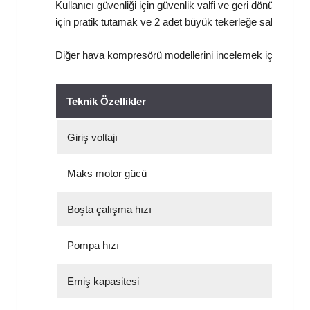
Kullanıcı güvenliği için güvenlik valfi ve geri dönüşsüz 
için pratik tutamak ve 2 adet büyük tekerleğe sahiptir. H
Diğer hava kompresörü modellerini incelemek için
Hava
Teknik Özellikler
Giriş voltajı
Maks motor gücü
Boşta çalışma hızı
Pompa hızı
Emiş kapasitesi