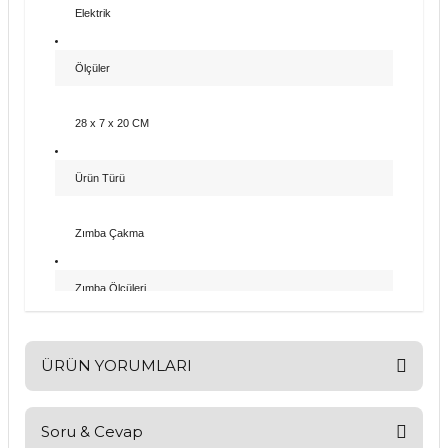
Elektrik
Ölçüler
28 x 7 x 20 CM
Ürün Türü
Zımba Çakma
Zımba Ölçüleri
6 - 14 MM
ÜRÜN YORUMLARI
Ağırlık
Soru & Cevap
Bu ürüne ilk yorumu siz yapın!