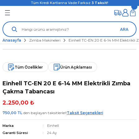
Tüm Kredi Kartlarına Vade Farksız
3
Taksit!
ARA
Anasayfa
Zımba Makineleri
Einhell TC-EN 20 E 6-14 MM Elektrikl
Tüm Özellikler
Ürün Açıklaması
Einhell TC-EN 20 E 6-14 MM Elektrikli Zımba
Çakma Tabancası
2.250,00 ₺
750,00 TL
den başlayan taksitlerle!!
Taksit Seçenekleri
Marka
Einhell
Garanti Süresi
24 Ay