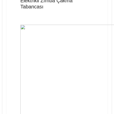
Elektrikli Zımba Çakma
Tabancası