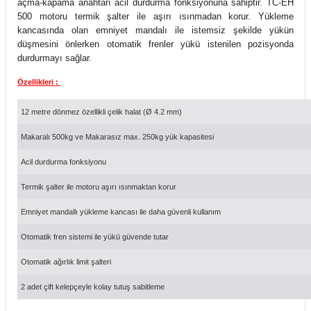
açma-kapama anahtarı acil durdurma fonksiyonuna sahiptir. TC-EH
500 motoru termik şalter ile aşırı ısınmadan korur. Yükleme
kancasında olan emniyet mandalı ile istemsiz şekilde yükün
düşmesini önlerken otomatik frenler yükü istenilen pozisyonda
durdurmayı sağlar.
Özellikleri :
12 metre dönmez özellikli çelik halat (Ø 4.2 mm)
Makaralı 500kg ve Makarasız max. 250kg yük kapasitesi
Acil durdurma fonksiyonu
Termik şalter ile motoru aşırı ısınmaktan korur
Emniyet mandallı yükleme kancası ile daha güvenli kullanım
Otomatik fren sistemi ile yükü güvende tutar
Otomatik ağırlık limit şalteri
2 adet çift kelepçeyle kolay tutuş sabitleme