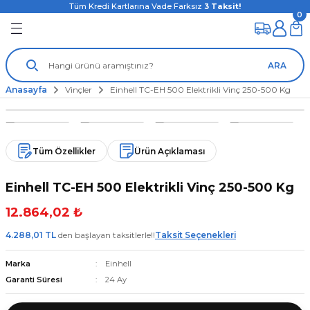
Tüm Kredi Kartlarına Vade Farksız
3
Taksit!
0
ARA
Anasayfa
Vinçler
Einhell TC-EH 500 Elektrikli Vinç 250-500 Kg
Tüm Özellikler
Ürün Açıklaması
Einhell TC-EH 500 Elektrikli Vinç 250-500 Kg
12.864,02 ₺
4.288,01 TL
den başlayan taksitlerle!!
Taksit Seçenekleri
Marka
Einhell
Garanti Süresi
24 Ay