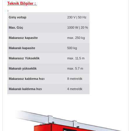
Teknik Bilgiler :
Giriş voltajı
230 V | 50 Hz
Max. Güç
1000 W | 20 %
Makarasız kapasite
max. 250 kg
Makaralı kapasite
500 kg
Makarasız Yükseklik
max. 11.5 m
Makaralı yükseklik
max. 5.7 m
Makarasız kaldırma hızı
8 metre/dk
Makaralı kaldırma hızı
4 metre/dk