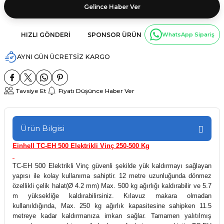
Gelince Haber Ver
HIZLI GÖNDERI
SPONSOR ÜRÜN
WhatsApp Sipariş
AYNI GÜN ÜCRETSİZ KARGO
Tavsiye Et
Fiyatı Düşünce Haber Ver
Ürün Bilgisi
Einhell TC-EH 500 Elektrikli Vinç 250-500 Kg
TC-EH 500 Elektrikli Vinç güvenli şekilde yük kaldırmayı sağlayan
yapısı ile kolay kullanıma sahiptir. 12 metre uzunluğunda dönmez
özellikli çelik halat(Ø 4.2 mm) Max. 500 kg ağırlığı kaldırabilir ve 5.7
m yüksekliğe kaldırabilirsiniz. Kılavuz makara olmadan
kullanıldığında, Max. 250 kg ağırlık kapasitesine sahipken 11.5
metreye kadar kaldırmanıza imkan sağlar. Tamamen yalıtılmış