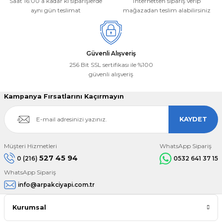
Saat 16:00’a kadar ki siparişlerde
İnternetten sipariş verip
aynı gün teslimat
mağazadan teslim alabilirsiniz
Gönder
Güvenli Alışveriş
256 Bit SSL sertifikası ile %100
güvenli alışveriş
Kampanya Fırsatlarını Kaçırmayın
KAYDET
Müşteri Hizmetleri
WhatsApp Sipariş
527 45 94
0 (216)
0532 641 37 15
WhatsApp Sipariş
info@arpakciyapi.com.tr
Kurumsal