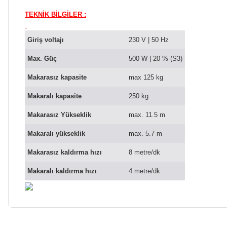
TEKNİK BİLGİLER :
Giriş voltajı
230 V | 50 Hz
Max. Güç
500 W | 20 % (S3)
Makarasız kapasite
max 125 kg
Makaralı kapasite
250 kg
Makarasız Yükseklik
max. 11.5 m
Makaralı yükseklik
max. 5.7 m
Makarasız kaldırma hızı
8 metre/dk
Makaralı kaldırma hızı
4 metre/dk
Bu ürünün fiyat bilgisi, resim, ürün açıklamalarında ve diğer ko
Kargom ne aşamada lütfen bilgi verin, size ulaşamıyorum.
Görüş ve önerileriniz için teşekkür ederiz.
Mehmet Kayış | 17/02/2026