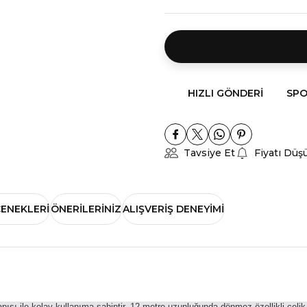
HIZLI GÖNDERI
SPO
Tavsiye Et
Fiyatı Düş
ÇENEKLERI
ÖNERILERINIZ
ALIŞVERIŞ DENEYIMI
ısı ile kolay kullanıma sahiptir. 12 metre uzunluğunda dönmez özellikli çelik 