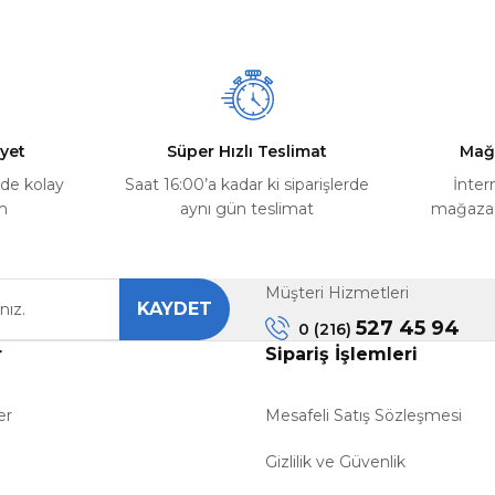
Yorum Yaz
Soru Sor
yet
Süper Hızlı Teslimat
Mağ
rde kolay
Saat 16:00’a kadar ki siparişlerde
İnter
m
aynı gün teslimat
mağazada
Müşteri Hizmetleri
KAYDET
Gönder
527 45 94
0 (216)
r
Sipariş İşlemleri
er
Mesafeli Satış Sözleşmesi
Gizlilik ve Güvenlik