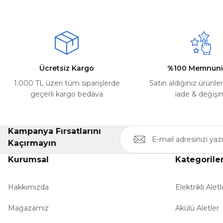
Ürün resmi kalitesiz, bozuk veya görüntülenemiyor.
Deneyimini Paylaş
Ürün açıklamasında eksik bilgiler bulunuyor.
Ürün bilgilerinde hatalar bulunuyor.
Ürün fiyatı diğer sitelerden daha pahalı.
Ücretsiz Kargo
%100 Memnuni
Bu ürüne benzer farklı alternatifler olmalı.
1.000 TL üzeri tüm siparişlerde
Satın aldığınız ürünle
geçerli kargo bedava
iade & değişi
Kampanya Fırsatlarını
Kaçırmayın
Kurumsal
Kategorile
Hakkımızda
Elektrikli Aletl
Mağazamız
Akülü Aletler