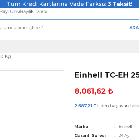
Tüm Kredi Kartlarına Vade Farksız
3
Taksit!
Bayi Girişi
Bayilik Talebi
ARA
250 Kg
Einhell TC-EH 25
8.061,62 ₺
2.687,21 TL
den başlayan taksit
Marka
Einhell
Garanti Süresi
24 Ay