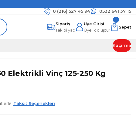
0 (216)
527 45 94
0532 641 37 15
Sipariş
Üye Girişi
Sepet
Takibi yap
Üyelik oluştur
Kaçırma
0 Elektrikli Vinç 125-250 Kg
lerle!!
Taksit Seçenekleri