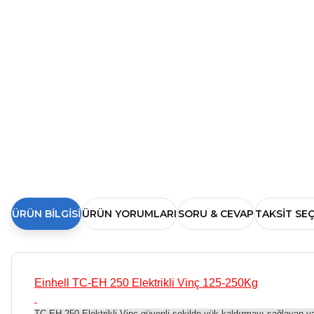
ÜRÜN BILGISI
ÜRÜN YORUMLARI
SORU & CEVAP
TAKSIT SE
Einhell TC-EH 250 Elektrikli Vinç 125-250Kg
TC-EH 250 Elektrikli Vinç güvenli şekilde yük kaldırmayı sağlayan yap